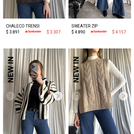
CHALECO TRENSI
SWEATER ZIP
$
3.891
$
3.307
$
4.890
$
4.157