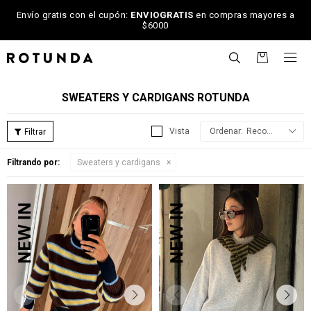
Envío gratis con el cupón:
ENVIOGRATIS
en compras mayores a
$6000

SWEATERS Y CARDIGANS ROTUNDA
Recomendados
Filtrando por:
Sweaters y cardigans