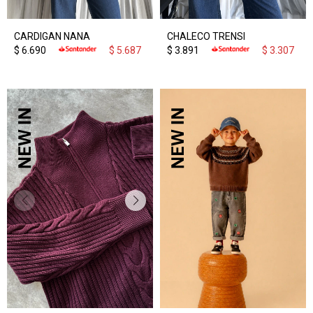
CARDIGAN NANA
CHALECO TRENSI
$
6.690
$
5.687
$
3.891
$
3.307