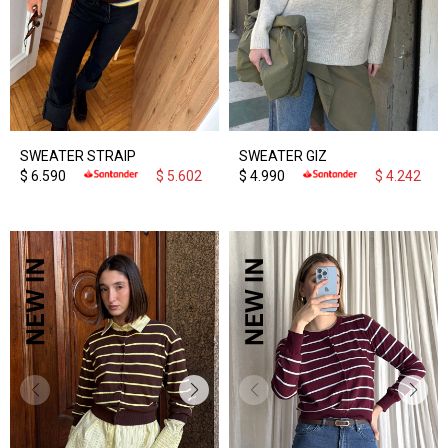
SWEATER STRAIP
SWEATER GIZ
$
6.590
$
5.602
$
4.990
$
4.242