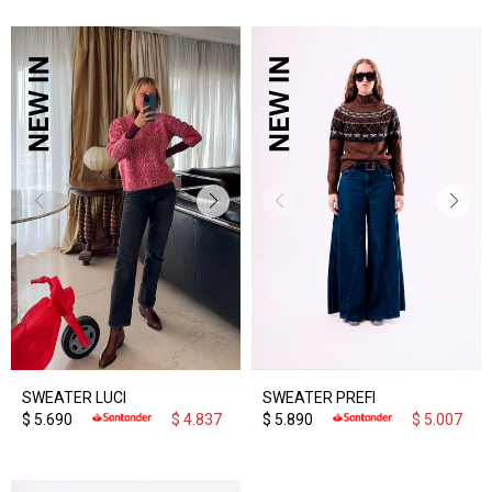
SWEATER LUCI
SWEATER PREFI
$
5.690
$
4.837
$
5.890
$
5.007