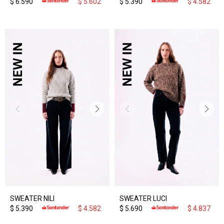
$
6.590
$
5.602
$
5.390
$
4.582
SWEATER NILI
SWEATER LUCI
$
5.390
$
4.582
$
5.690
$
4.837