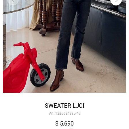
SWEATER LUCI
1226024395-46
$
5.690