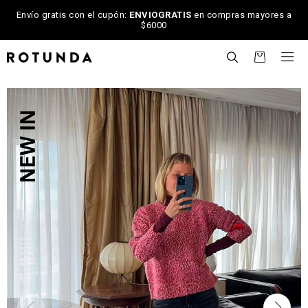
Envío gratis con el cupón:
ENVIOGRATIS
en compras mayores a
$6000

NOTIFICARME