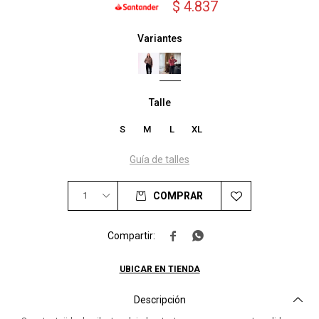
$
4.837
Variantes
Talle
S
M
L
XL
Guía de talles
1
COMPRAR


UBICAR EN TIENDA
Descripción