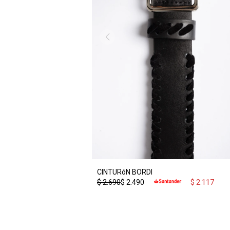
CINTURóN BORDI
$
2.690
$
2.490
$
2.117