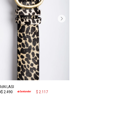
RóN LASI
0
$
2.490
$
2.117