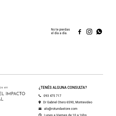
No te pierdas



el día a día.
¿TENÉS ALGUNA CONSULTA?
093 475 717
Dr Gabriel Otero 6590, Montevideo
alo@rotundastore.com
Lunes a Viernes de 10 a 16hs