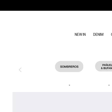
NEW IN
DENIM
-
-