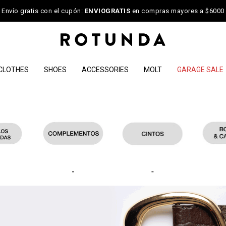
Envío gratis con el cupón:
ENVIOGRATIS
en compras mayores a $6000
CLOTHES
SHOES
ACCESSORIES
MOLT
GARAGE SALE
-
-