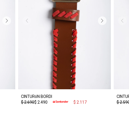
CINTURóN BORDI
CINTU
$
2.690
$
2.490
$
2.117
$
2.59