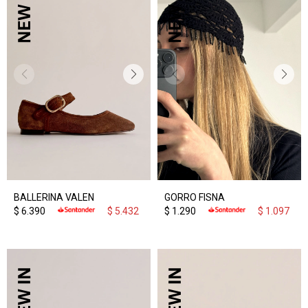
BALLERINA VALEN
GORRO FISNA
$
6.390
$
5.432
$
1.290
$
1.097