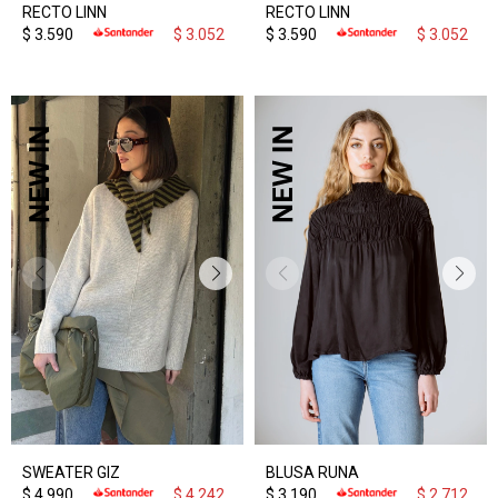
RECTO LINN
RECTO LINN
$
3.590
$
3.052
$
3.590
$
3.052
SWEATER GIZ
BLUSA RUNA
$
4.990
$
4.242
$
3.190
$
2.712