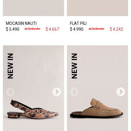
MOCASIN NAUTI
FLAT PILI
$
5.490
$
4.667
$
4.990
$
4.242