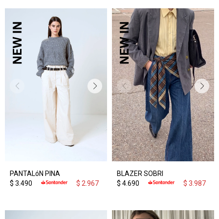
PANTALóN PINA
BLAZER SOBRI
$
3.490
$
2.967
$
4.690
$
3.987