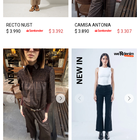
RECTO NUST
CAMISA ANTONIA
$
3.990
$
3.392
$
3.890
$
3.307