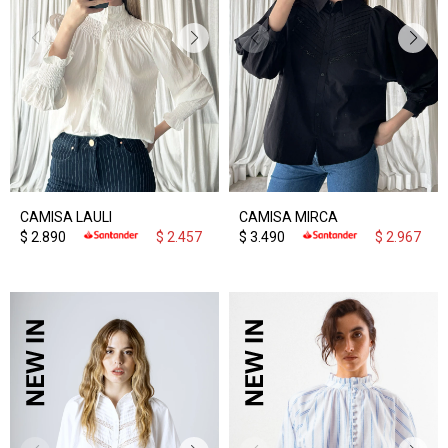
CAMISA LAULI
CAMISA MIRCA
$
2.890
$
2.457
$
3.490
$
2.967