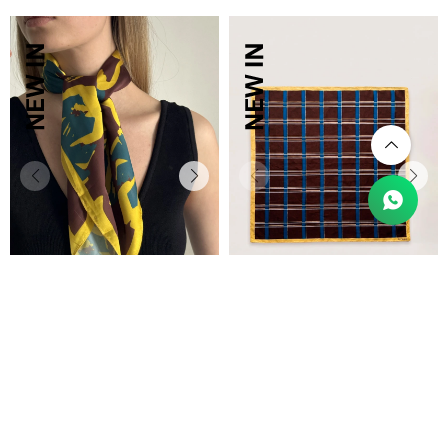
PANUELO FLORIT
PANUELO CUDRIL
$
1.290
$
1.097
$
1.290
$
1.097