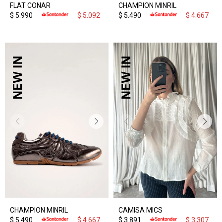
FLAT CONAR
CHAMPION MINRIL
$
5.990
$
5.092
$
5.490
$
4.667
CHAMPION MINRIL
CAMISA MICS
$
5.490
$
4.667
$
3.891
$
3.307