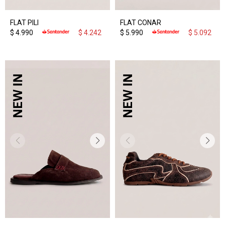
FLAT PILI
FLAT CONAR
$
4.990
$
4.242
$
5.990
$
5.092