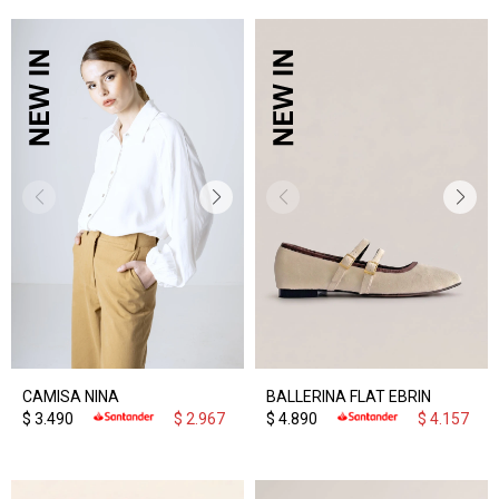
CAMISA NINA
BALLERINA FLAT EBRIN
$
3.490
$
2.967
$
4.890
$
4.157