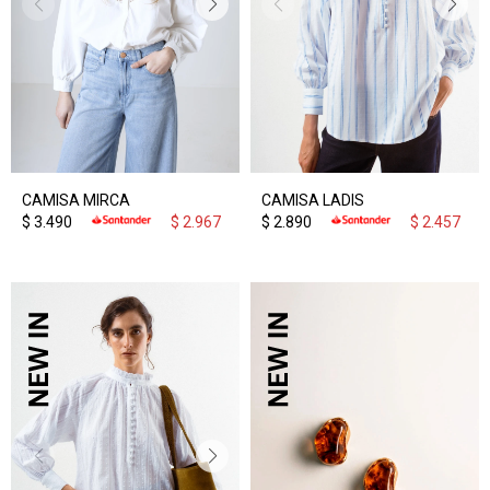
CAMISA MIRCA
CAMISA LADIS
$
3.490
$
2.967
$
2.890
$
2.457