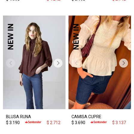
BLUSA RUNA
CAMISA CUPRE
$
3.190
$
2.712
$
3.690
$
3.137