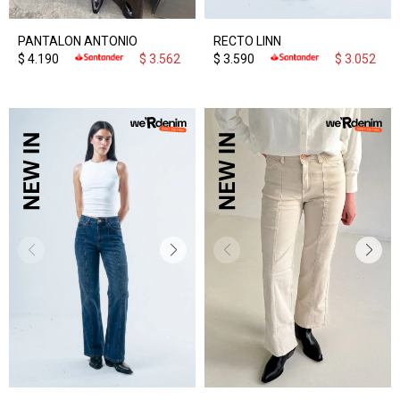
PANTALON ANTONIO
RECTO LINN
$
4.190
$
3.562
$
3.590
$
3.052