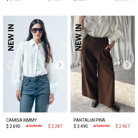
CAMISA KIMMY
PANTALóN PINA
$
2.690
$
2.287
$
3.490
$
2.967