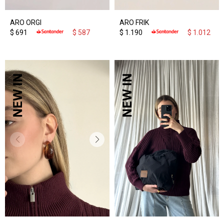
ARO ORGI
ARO FRIK
$
691
$
587
$
1.190
$
1.012