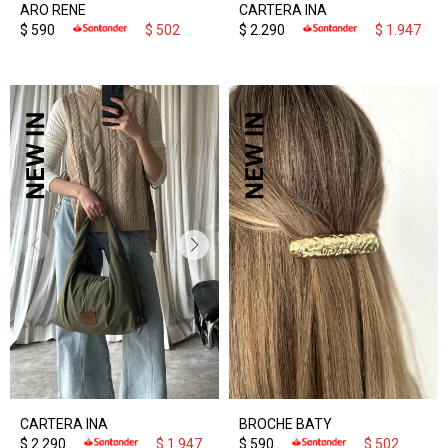
ARO RENE
CARTERA INA
$
590
$
502
$
2.290
$
1.947
CARTERA INA
BROCHE BATY
$
2.290
$
1.947
$
590
$
502