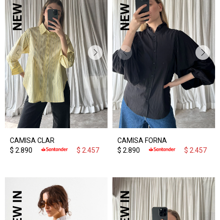
CAMISA CLAR
CAMISA FORNA
$
2.890
$
2.457
$
2.890
$
2.457