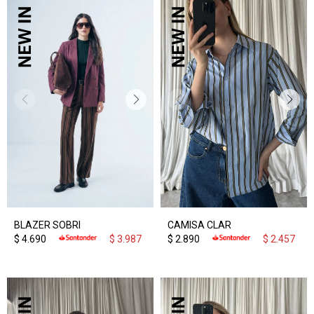
BLAZER SOBRI
CAMISA CLAR
$
4.690
$
3.987
$
2.890
$
2.457