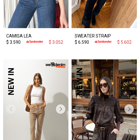
CAMISA LEA
SWEATER STRAIP
$
3.590
$
3.052
$
6.590
$
5.602