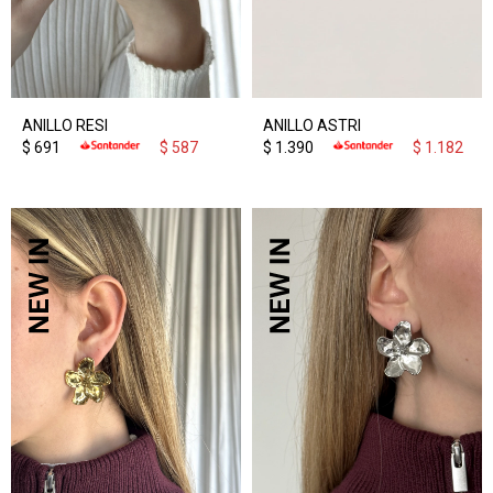
ANILLO RESI
ANILLO ASTRI
$
691
$
587
$
1.390
$
1.182