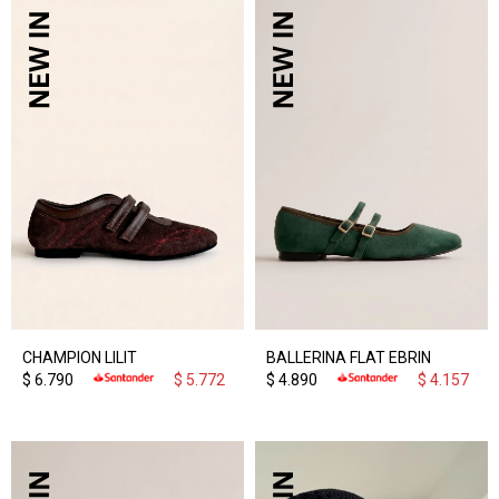
CHAMPION LILIT
BALLERINA FLAT EBRIN
$
6.790
$
5.772
$
4.890
$
4.157