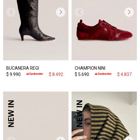
BUCANERA REGI
CHAMPION NINI
$
9.990
$
8.492
$
5.690
$
4.837