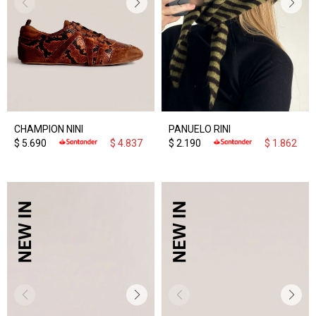
CHAMPION NINI
PANUELO RINI
$
5.690
$
4.837
$
2.190
$
1.862