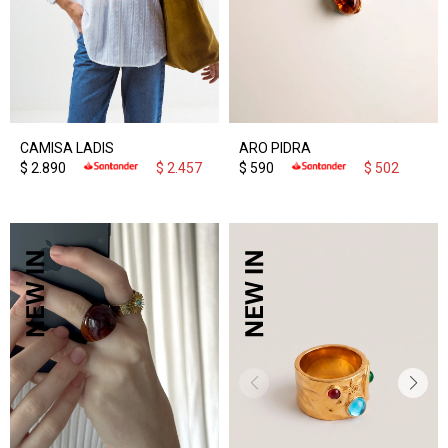
CAMISA LADIS
ARO PIDRA
$
2.890
$
2.457
$
590
$
502