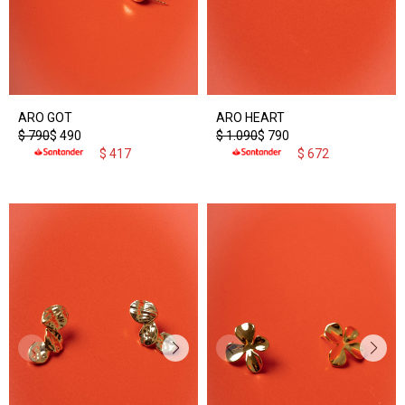
ARO GOT
ARO HEART
$
790
$
490
$
1.090
$
790
$
417
$
672