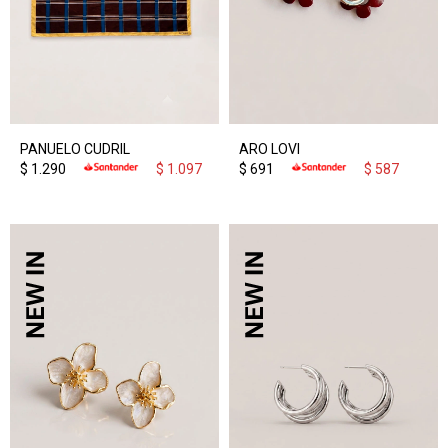
PANUELO CUDRIL
ARO LOVI
$
1.290
$
1.097
$
691
$
587