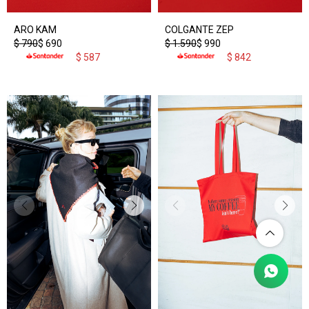
ARO KAM
COLGANTE ZEP
$
790
$
690
$
1.590
$
990
$
587
$
842