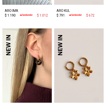
ARO IMA
ARO KUL
$
1.190
$
1.012
$
791
$
672