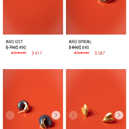
ARO GOT
ARO SPIRAL
$
790
$
490
$
890
$
690
$
417
$
587