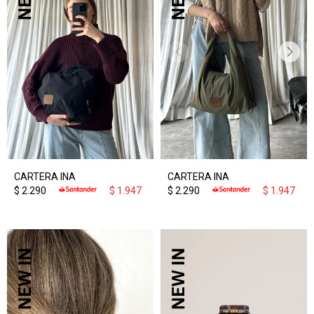
CARTERA INA
CARTERA INA
$
2.290
$
1.947
$
2.290
$
1.947