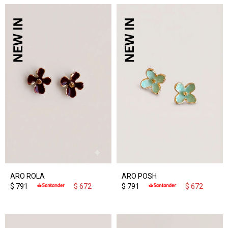
ARO ROLA
ARO POSH
$
791
$
672
$
791
$
672