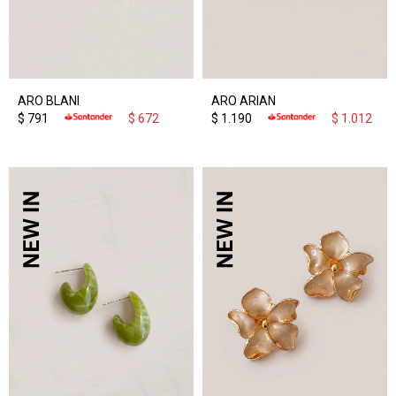
ARO BLANI
ARO ARIAN
$
791
$
672
$
1.190
$
1.012