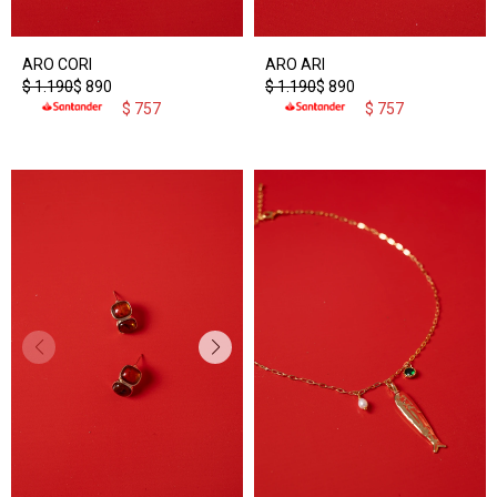
ARO CORI
ARO ARI
$
1.190
$
890
$
1.190
$
890
$
757
$
757