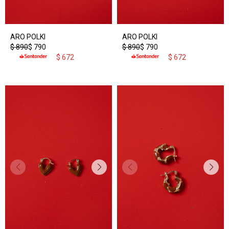
ARO POLKI
ARO POLKI
$
890
$
790
$
890
$
790
$
672
$
672