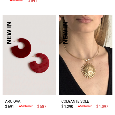
$
841
ARO OVA
COLGANTE SOLE
$
691
$
587
$
1.290
$
1.097