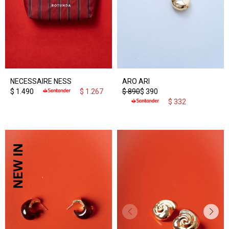
NECESSAIRE NESS
ARO ARI
$
1.490
$
1.267
$
890
$
390
$
332