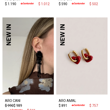
$
1.190
$
1.012
$
590
$
502
ARO CANI
ARO AMAL
$
990
$
989
$
891
$
757