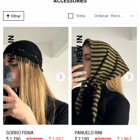
ACCESSORIES
Recomendados
GORRO FISNA
PANUELO RINI
$
1.290
$
1.097
$
2.190
$
1.862