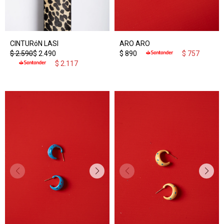
CINTURóN LASI
ARO ARO
$
2.590
$
2.490
$
890
$
757
$
2.117