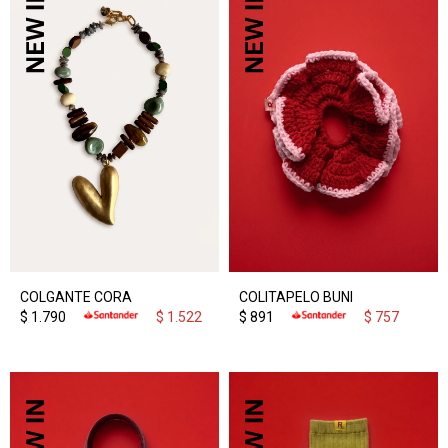
COLGANTE CORA
COLITAPELO BUNI
$
1.790
$
1.522
$
891
$
757