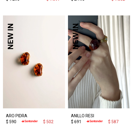
ARO PIDRA
ANILLO RESI
$
590
$
502
$
691
$
587