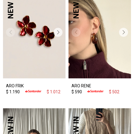
ARO FRIK
ARO RENE
$
1.190
$
1.012
$
590
$
502