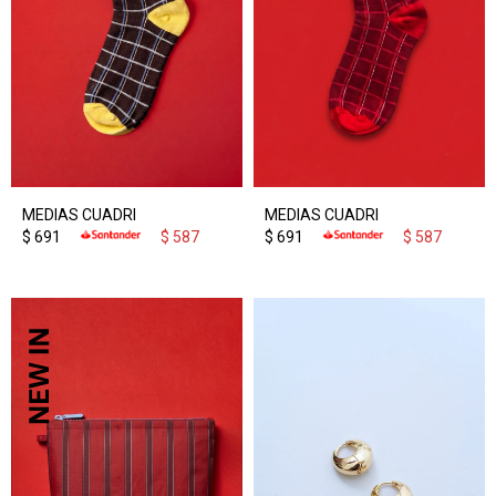
MEDIAS CUADRI
MEDIAS CUADRI
$
691
$
587
$
691
$
587