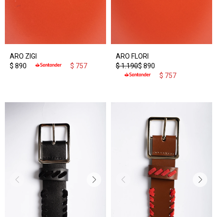
ARO ZIGI
ARO FLORI
$
890
$
757
$
1.190
$
890
$
757