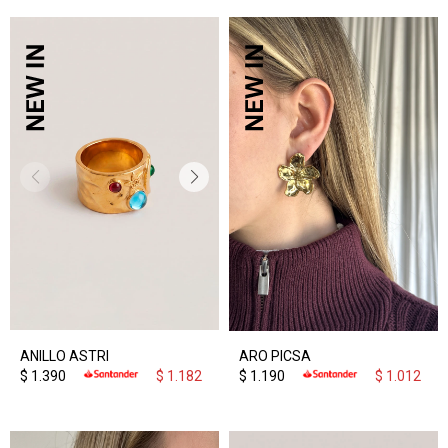
ANILLO ASTRI
ARO PICSA
$
1.390
$
1.182
$
1.190
$
1.012