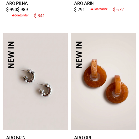
ARO PILNA
ARO ARIN
$
990
$
989
$
791
$
672
$
841
ARO BRIN
ARO ORI