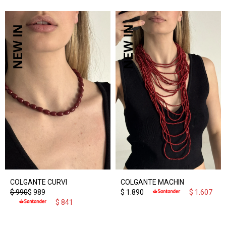
COLGANTE CURVI
COLGANTE MACHIN
$
990
$
989
$
1.890
$
1.607
$
841