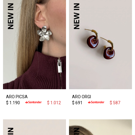
ARO PICSA
ARO ORGI
$
1.190
$
1.012
$
691
$
587