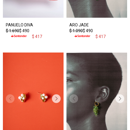
PANUELO DIVA
ARO JADE
$
1.690
$
490
$
1.090
$
490
$
417
$
417