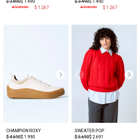
$
3.890
$
1.490
$
3.490
$
1.490
$
1.267
$
1.267
CHAMPION ROXY
SWEATER POP
$
4.690
$
1.990
$
5.690
$
2.691