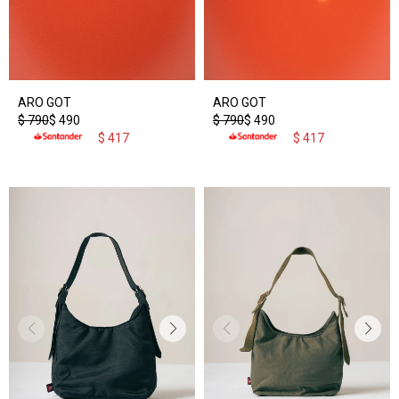
ARO GOT
ARO GOT
$
790
$
490
$
790
$
490
$
417
$
417