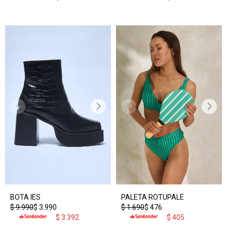
BOTA IES
PALETA ROTUPALE
$
9.990
$
3.990
$
1.690
$
476
$
3.392
$
405