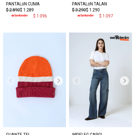
PANTALóN CUMA
PANTALóN TALAN
$
2.890
$
1.289
$
3.290
$
1.290
$
1.096
$
1.097
GUANTE TEL
WIDELEG CARGI