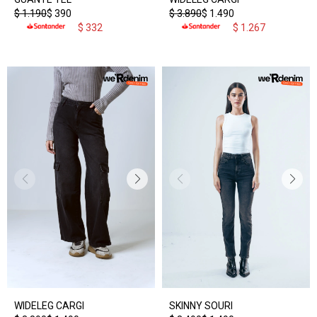
$
1.190
$
390
$
3.890
$
1.490
$
332
$
1.267
WIDELEG CARGI
SKINNY SOURI