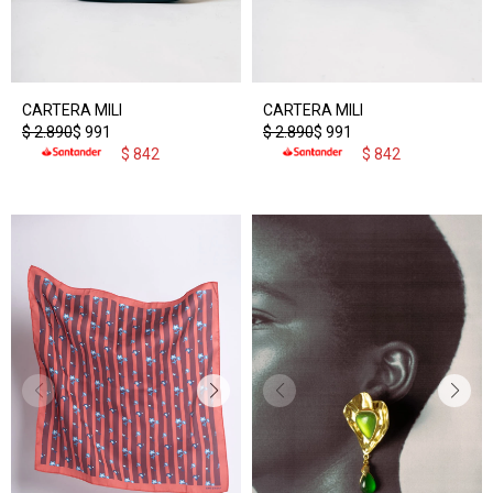
CARTERA MILI
CARTERA MILI
$
2.890
$
991
$
2.890
$
991
$
842
$
842