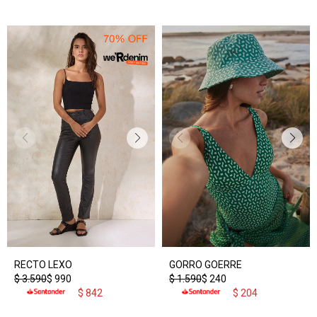
RECTO LEXO
GORRO GOERRE
$
3.590
$
990
$
1.590
$
240
$
842
$
204