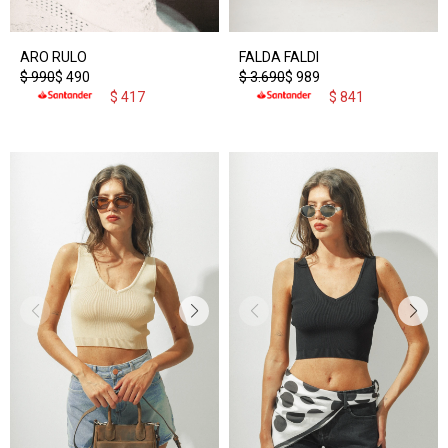
ARO RULO
FALDA FALDI
$
990
$
490
$
3.690
$
989
$
417
$
841