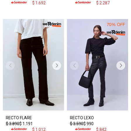
$
1.692
$
2.287
RECTO FLARE
RECTO LEXO
$
3.890
$
1.191
$
3.590
$
990
$
1.012
$
842