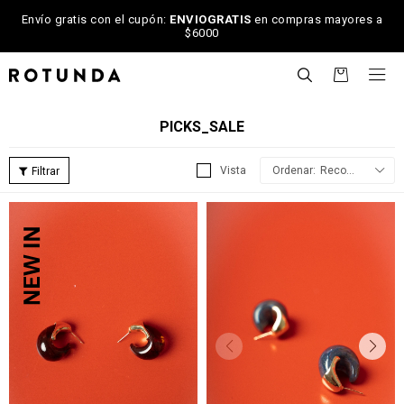
Envío gratis con el cupón:
ENVIOGRATIS
en compras mayores a
$6000

PICKS_SALE
Recomendados