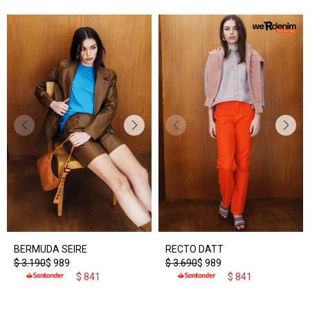
BERMUDA SEIRE
RECTO DATT
$
3.190
$
989
$
3.690
$
989
$
841
$
841