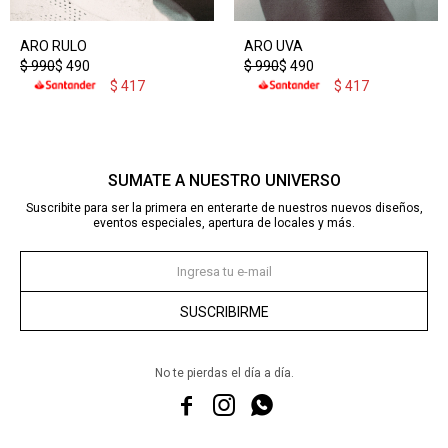
ARO RULO
ARO UVA
$
990
$
490
$
990
$
490
$
417
$
417
SUMATE A NUESTRO UNIVERSO
Suscribite para ser la primera en enterarte de nuestros nuevos diseños,
eventos especiales, apertura de locales y más.
SUSCRIBIRME
No te pierdas el día a día.


