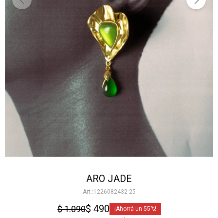
ARO JADE
1226082432-25
$
490
$
1.090
55