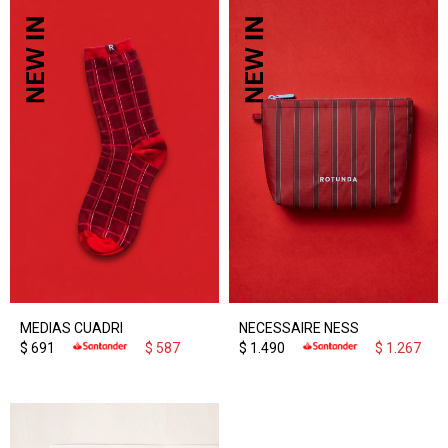
MEDIAS CUADRI
NECESSAIRE NESS
$
691
$
587
$
1.490
$
1.267