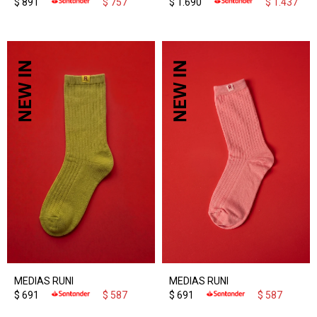
$
891
$
757
$
1.690
$
1.437
MEDIAS RUNI
MEDIAS RUNI
$
691
$
587
$
691
$
587