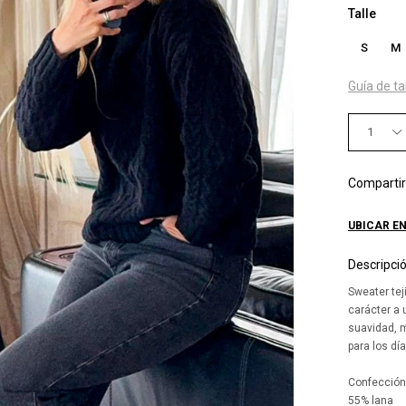
Talle
S
M
Guía de ta
1
UBICAR EN
Descripci
Sweater tej
carácter a 
suavidad, m
para los dí
Confección
55% lana