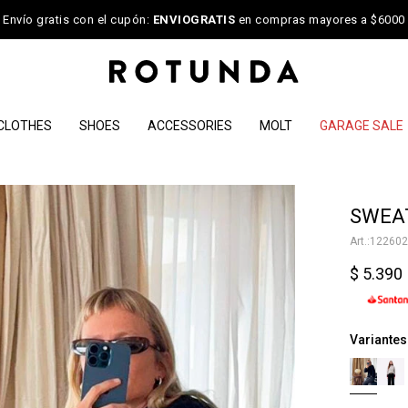
Envío gratis con el cupón:
ENVIOGRATIS
en compras mayores a $6000
CLOTHES
SHOES
ACCESSORIES
MOLT
GARAGE SALE
NOTIFICARME
SWEAT
122602
$
5.390
Variantes