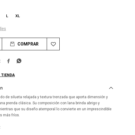
L
XL
lles
COMPRAR


 TIENDA
ón
ido de silueta relajada y textura trenzada que aporta dimensión y
una prenda clásica. Su composición con lana brinda abrigo y
ientras que su diseño atemporal lo convierte en un imprescindible
as más fríos.
: