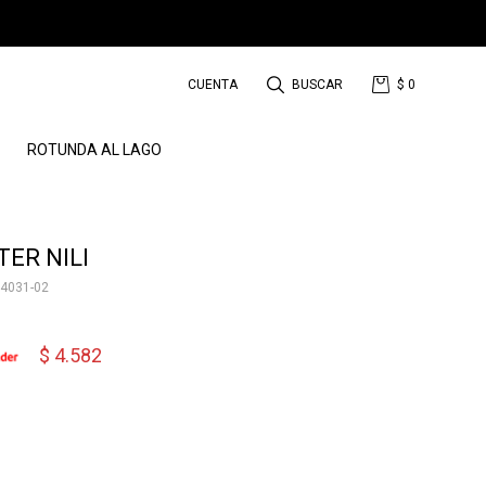
$
0
ROTUNDA AL LAGO
ER NILI
4031-02
$
4.582