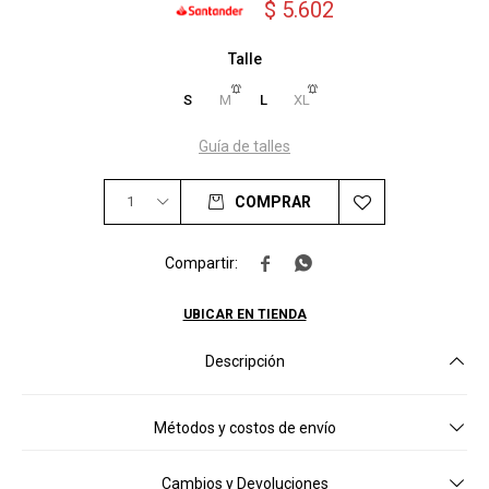
$
5.602
Talle
S
M
L
XL
Guía de talles
1
COMPRAR


UBICAR EN TIENDA
Descripción
Métodos y costos de envío
Cambios y Devoluciones