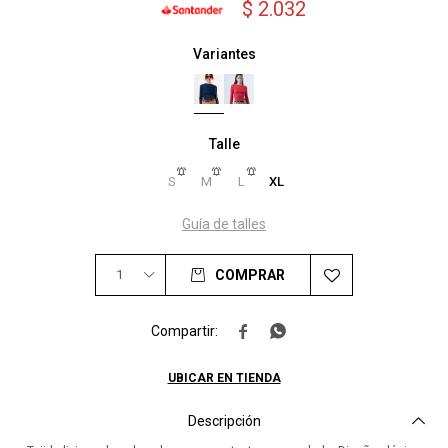
$
2.032
Variantes
Talle
S
M
L
XL
Guía de talles
1
COMPRAR


UBICAR EN TIENDA
Descripción