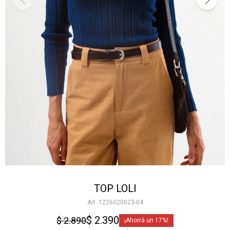
TOP LOLI
1226020023-04
$
2.390
$
2.890
17