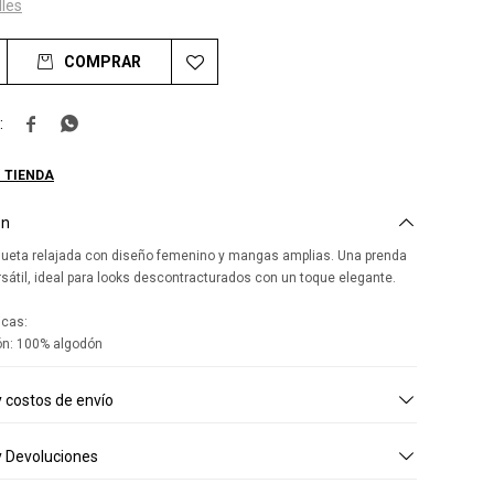
lles
COMPRAR


 TIENDA
ón
ilueta relajada con diseño femenino y mangas amplias. Una prenda
ersátil, ideal para looks descontracturados con un toque elegante.
icas:
n: 100% algodón
 costos de envío
 Devoluciones