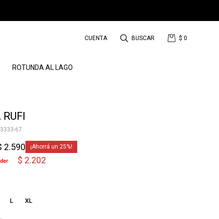
$
0
ROTUNDA AL LAGO
 RUFI
3333-67
$
2.590
25
$
2.202
L
XL