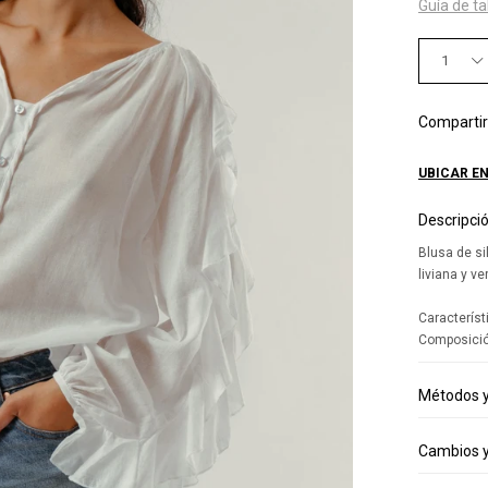
Guía de ta
1
UBICAR EN
Descripci
Blusa de s
liviana y v
Característ
Composició
Métodos y
Cambios y