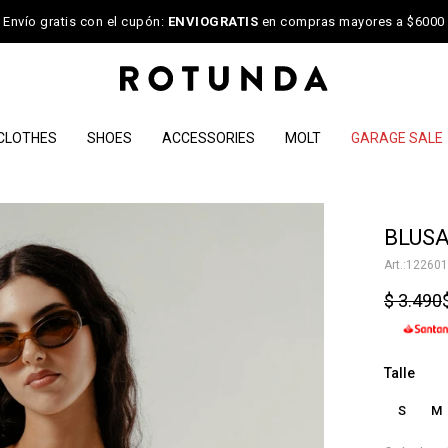
Envío gratis con el cupón:
ENVIOGRATIS
en compras mayores a $6000
CLOTHES
SHOES
ACCESSORIES
MOLT
GARAGE SALE
NOTIFICARME
BLUSA
122601
$
3.490
Talle
S
M