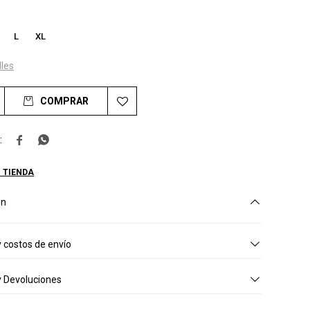
L
XL
lles
COMPRAR


 TIENDA
ón
 costos de envío
 Devoluciones