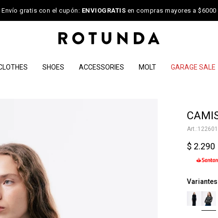
Envío gratis con el cupón:
ENVIOGRATIS
en compras mayores a $6000
CLOTHES
SHOES
ACCESSORIES
MOLT
GARAGE SALE
NOTIFICARME
CAMIS
122601
$
2.290
Variantes