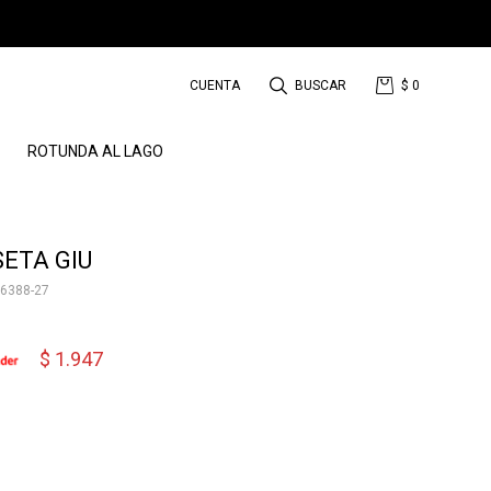
$
0
ROTUNDA AL LAGO
ETA GIU
6388-27
$
1.947