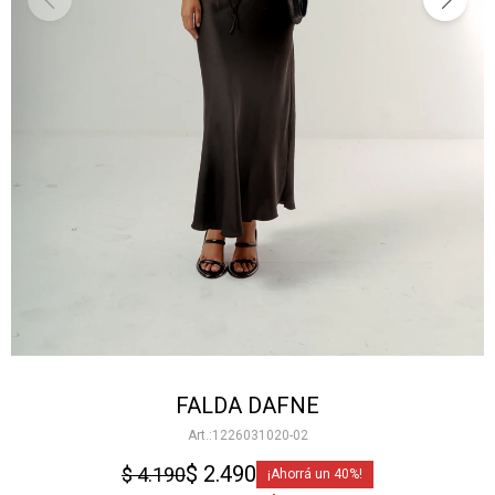
FALDA DAFNE
1226031020-02
$
2.490
$
4.190
40