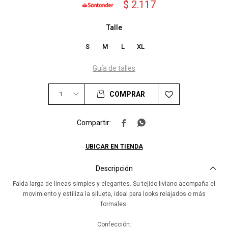
$
2.117
Talle
S
M
L
XL
Guía de talles
1
COMPRAR


UBICAR EN TIENDA
Descripción
Falda larga de líneas simples y elegantes. Su tejido liviano acompaña el
movimiento y estiliza la silueta, ideal para looks relajados o más
formales.
Confección: