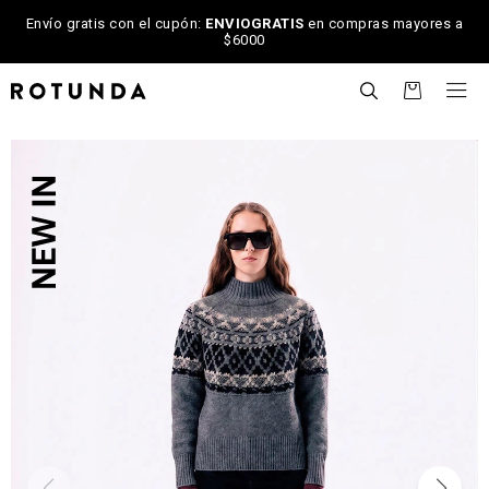
Envío gratis con el cupón:
ENVIOGRATIS
en compras mayores a
$6000

NOTIFICARME