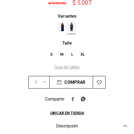
$
5.007
Variantes
Talle
S
M
L
XL
Guía de talles
1
COMPRAR


UBICAR EN TIENDA
Descripción