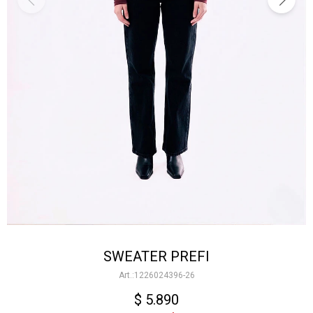
SWEATER PREFI
1226024396-26
$
5.890