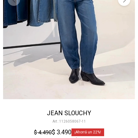
JEAN SLOUCHY
1126058067-11
$
3.490
$
4.490
22