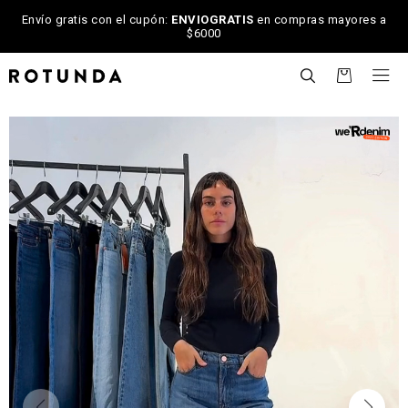
Envío gratis con el cupón:
ENVIOGRATIS
en compras mayores a
$6000

NOTIFICARME