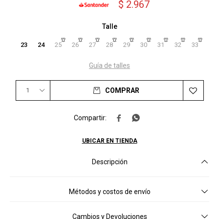
$
2.967
Talle
23
24
25
26
27
28
29
30
31
32
33
Guía de talles
1
COMPRAR


UBICAR EN TIENDA
Descripción
Métodos y costos de envío
Cambios y Devoluciones