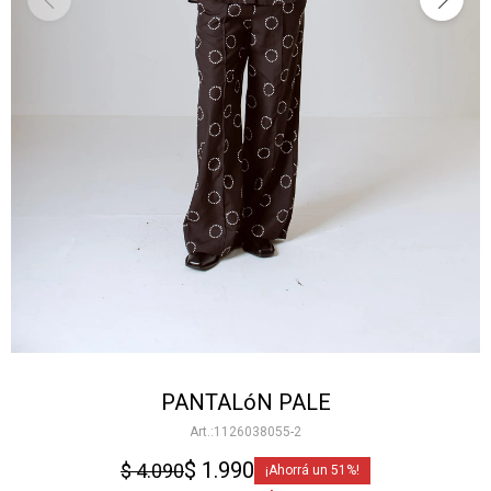
PANTALóN PALE
1126038055-2
$
1.990
$
4.090
51