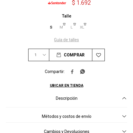
$
1.692
Talle
S
M
L
XL
Guía de talles
1
COMPRAR


UBICAR EN TIENDA
Descripción
Métodos y costos de envío
Cambios y Devoluciones