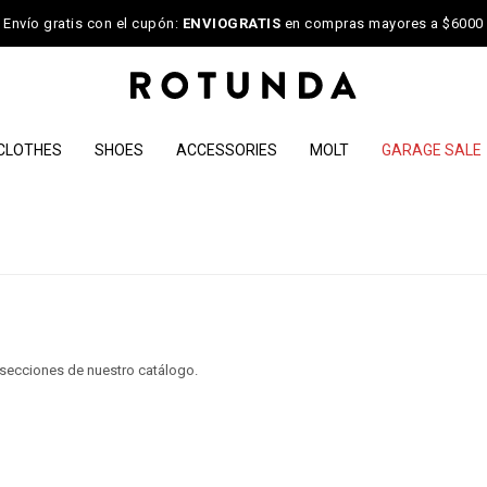
Envío gratis con el cupón:
ENVIOGRATIS
en compras mayores a $6000
CLOTHES
SHOES
ACCESSORIES
MOLT
GARAGE SALE
s secciones de nuestro catálogo.