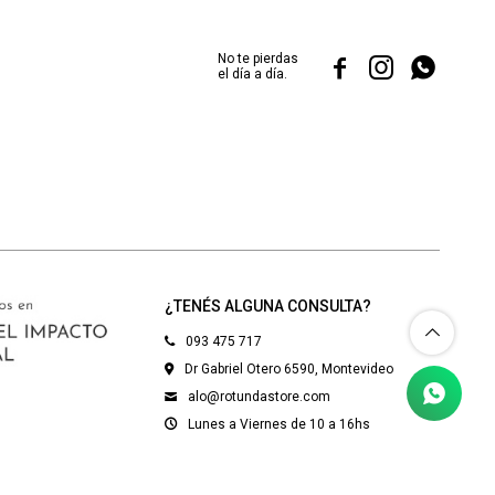
No te pierdas



el día a día.
¿TENÉS ALGUNA CONSULTA?
093 475 717
Dr Gabriel Otero 6590, Montevideo
alo@rotundastore.com
Lunes a Viernes de 10 a 16hs