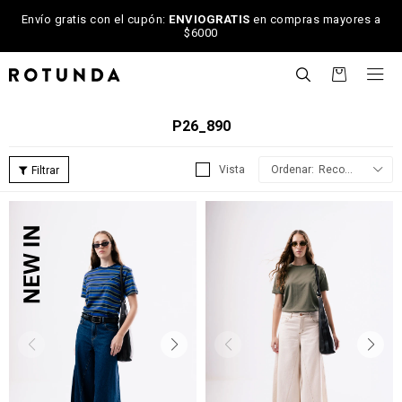
Envío gratis con el cupón:
ENVIOGRATIS
en compras mayores a
$6000

P26_890
Recomendados