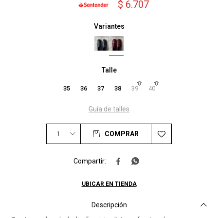
$
6.707
Variantes
Talle
35
36
37
38
39
40
Guía de talles
1
COMPRAR


UBICAR EN TIENDA
Descripción