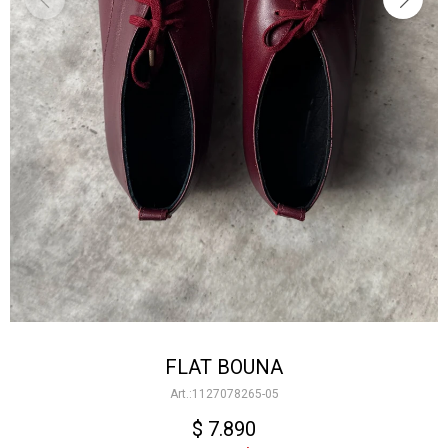
FLAT BOUNA
1127078265-05
$
7.890