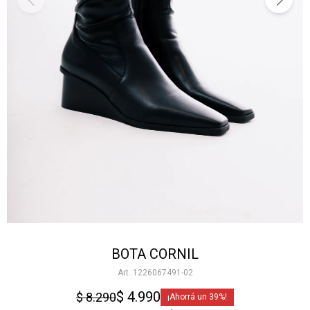
BOTA CORNIL
1226067491-02
$
4.990
$
8.290
39