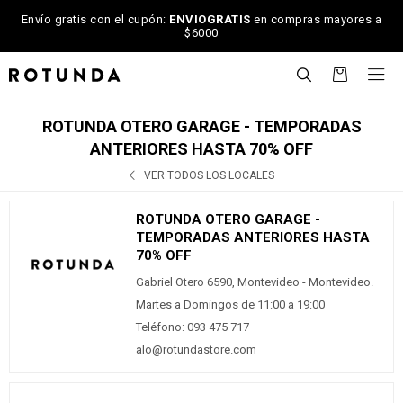
Envío gratis con el cupón:
ENVIOGRATIS
en compras mayores a
$6000

ROTUNDA OTERO GARAGE - TEMPORADAS
ANTERIORES HASTA 70% OFF
VER TODOS LOS LOCALES
ROTUNDA OTERO GARAGE -
TEMPORADAS ANTERIORES HASTA
70% OFF
Gabriel Otero 6590, Montevideo - Montevideo.
Martes a Domingos de 11:00 a 19:00
Teléfono: 093 475 717
alo@rotundastore.com