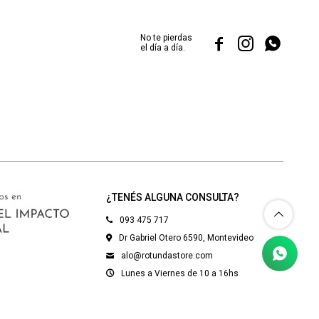
No te pierdas



el día a día.
¿TENÉS ALGUNA CONSULTA?
093 475 717
Dr Gabriel Otero 6590, Montevideo
alo@rotundastore.com
Lunes a Viernes de 10 a 16hs