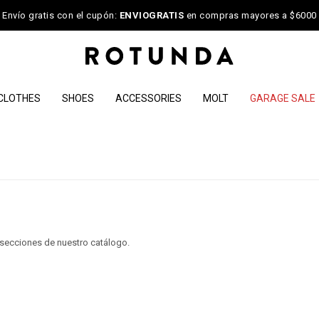
Envío gratis con el cupón:
ENVIOGRATIS
en compras mayores a $6000
CLOTHES
SHOES
ACCESSORIES
MOLT
GARAGE SALE
s secciones de nuestro catálogo.