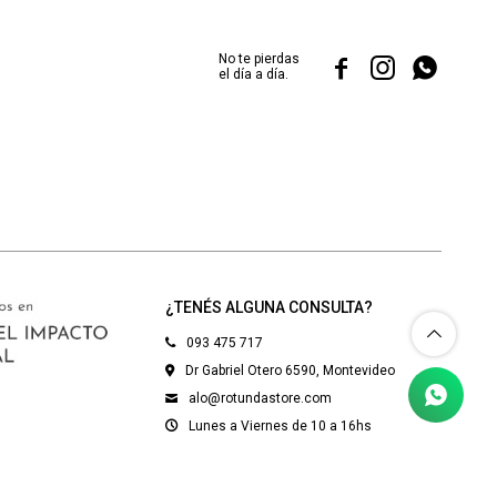
No te pierdas



el día a día.
¿TENÉS ALGUNA CONSULTA?
093 475 717
Dr Gabriel Otero 6590, Montevideo
alo@rotundastore.com
Lunes a Viernes de 10 a 16hs