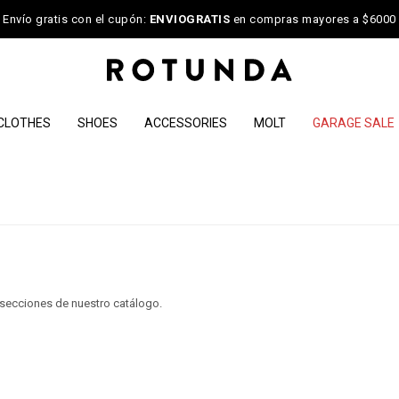
Envío gratis con el cupón:
ENVIOGRATIS
en compras mayores a $6000
CLOTHES
SHOES
ACCESSORIES
MOLT
GARAGE SALE
s secciones de nuestro catálogo.