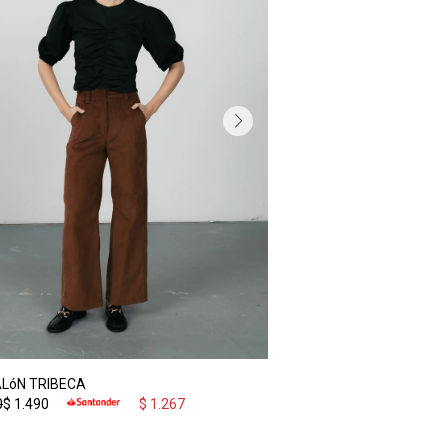
LóN TRIBECA
0
$
1.490
$
1.267