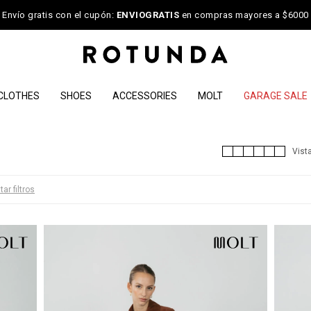
Envío gratis con el cupón:
ENVIOGRATIS
en compras mayores a $6000
CLOTHES
SHOES
ACCESSORIES
MOLT
GARAGE SALE
tar filtros