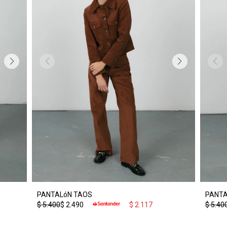
PANTALóN TAOS
PANTA
$
5.400
$
2.490
$
2.117
$
5.40