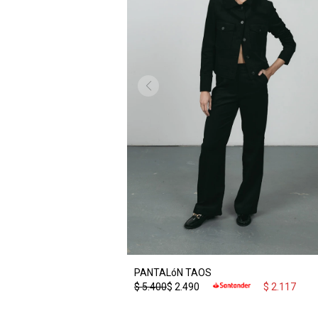
PANTALóN TAOS
$
5.400
$
2.490
$
2.117