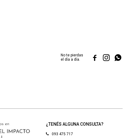
No te pierdas



el día a día.
¿TENÉS ALGUNA CONSULTA?
093 475 717