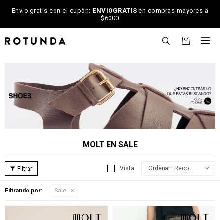
Envío gratis con el cupón:
ENVIOGRATIS
en compras mayores a
$6000

MOLT EN SALE
Recomendados
Filtrando por:
Sale