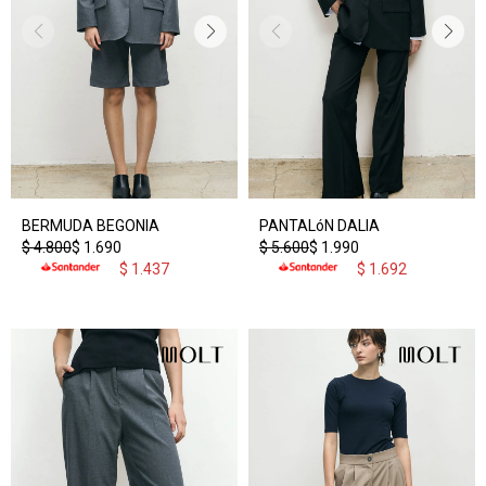
BERMUDA BEGONIA
PANTALóN DALIA
$
4.800
$
1.690
$
5.600
$
1.990
$
1.437
$
1.692