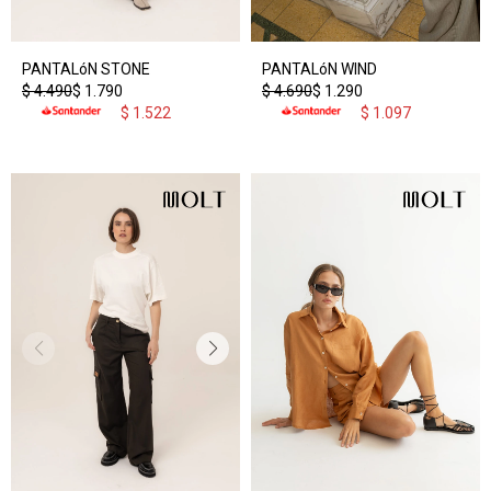
PANTALóN STONE
PANTALóN WIND
$
4.490
$
1.790
$
4.690
$
1.290
$
1.522
$
1.097