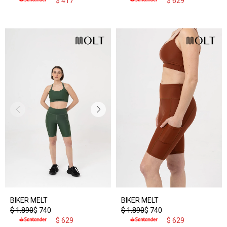
$
417
$
629
BIKER MELT
BIKER MELT
$
1.890
$
740
$
1.890
$
740
$
629
$
629