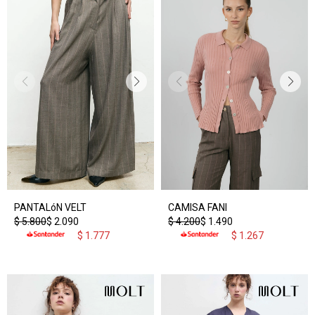
PANTALóN VELT
CAMISA FANI
$
5.800
$
2.090
$
4.200
$
1.490
$
1.777
$
1.267