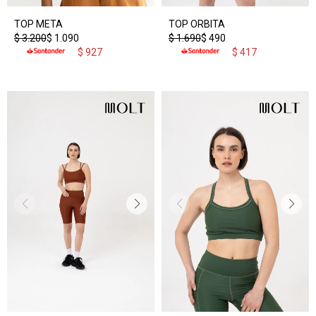
TOP META
TOP ORBITA
$
3.200
$
1.090
$
1.690
$
490
$
927
$
417