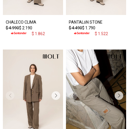
CHALECO CLIMA
PANTALóN STONE
$
4.990
$
2.190
$
4.490
$
1.790
$
1.862
$
1.522