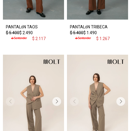
PANTALóN TAOS
PANTALóN TRIBECA
$
5.400
$
2.490
$
5.400
$
1.490
$
2.117
$
1.267