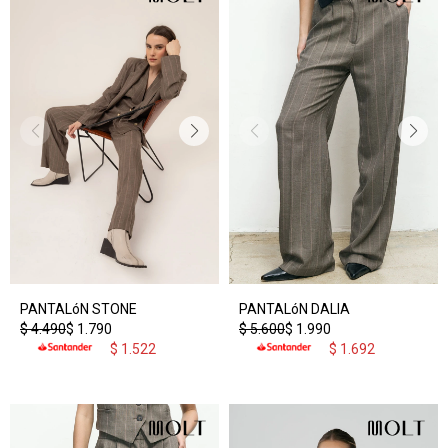
PANTALóN STONE
PANTALóN DALIA
$
4.490
$
1.790
$
5.600
$
1.990
$
1.522
$
1.692