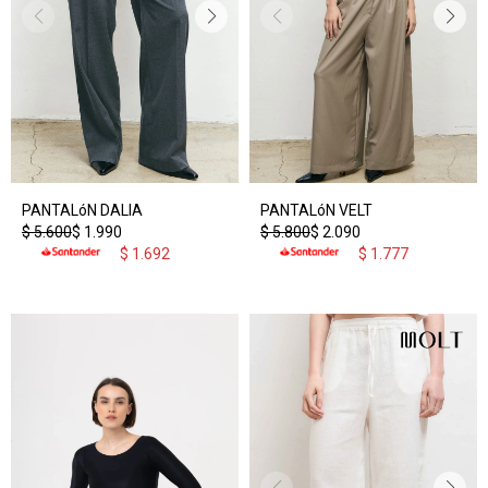
PANTALóN DALIA
PANTALóN VELT
$
5.600
$
1.990
$
5.800
$
2.090
$
1.692
$
1.777