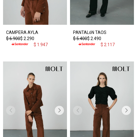
CAMPERA AYLA
PANTALóN TAOS
$
6.900
$
2.290
$
5.400
$
2.490
$
1.947
$
2.117