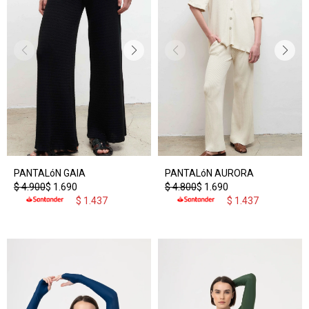
PANTALóN GAIA
PANTALóN AURORA
$
4.900
$
1.690
$
4.800
$
1.690
$
1.437
$
1.437