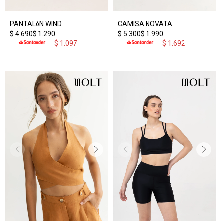
PANTALóN WIND
CAMISA NOVATA
$
4.690
$
1.290
$
5.300
$
1.990
$
1.097
$
1.692