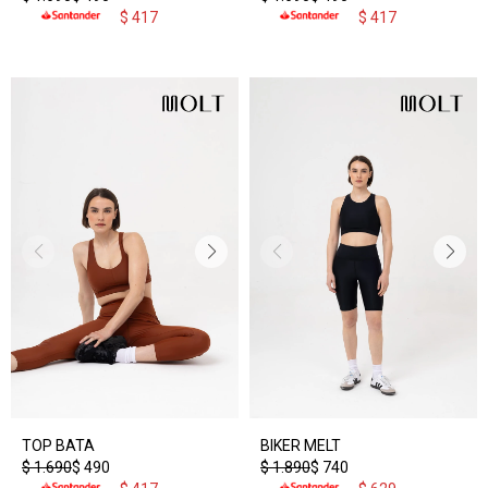
$
417
$
417
TOP BATA
BIKER MELT
$
1.690
$
490
$
1.890
$
740