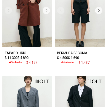
TAPADO LIRIO
BERMUDA BEGONIA
$
11.300
$
4.890
$
4.800
$
1.690
$
4.157
$
1.437