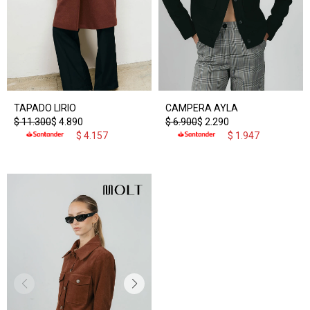
TAPADO LIRIO
CAMPERA AYLA
$
11.300
$
4.890
$
6.900
$
2.290
$
4.157
$
1.947