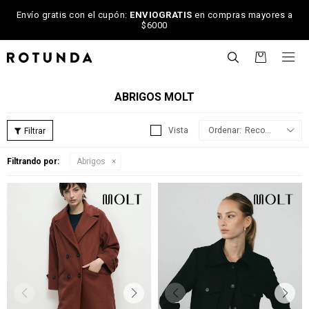
Envío gratis con el cupón:
ENVIOGRATIS
en compras mayores a
$6000

ABRIGOS MOLT
Recomendados
Filtrando por:
Abrigos