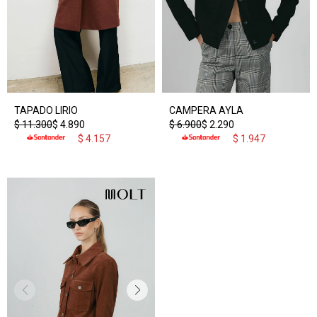
TAPADO LIRIO
CAMPERA AYLA
$
11.300
$
4.890
$
6.900
$
2.290
$
4.157
$
1.947