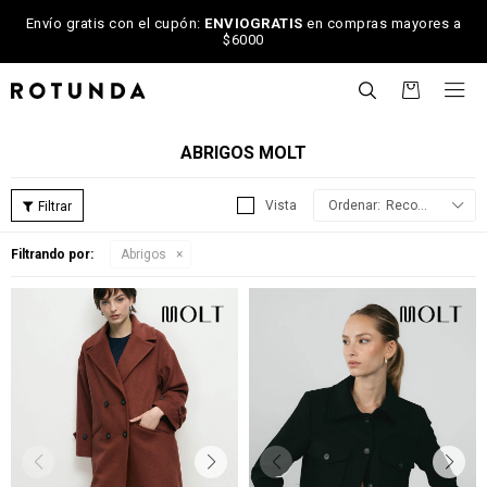
Envío gratis con el cupón:
ENVIOGRATIS
en compras mayores a
$6000

ABRIGOS MOLT
Recomendados
Filtrando por:
Abrigos