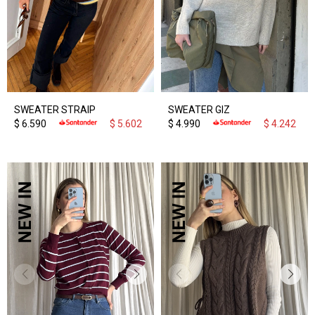
SWEATER STRAIP
SWEATER GIZ
$
6.590
$
5.602
$
4.990
$
4.242