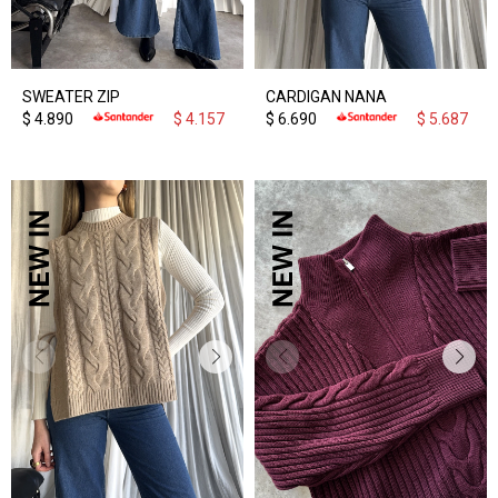
SWEATER ZIP
CARDIGAN NANA
$
4.890
$
4.157
$
6.690
$
5.687