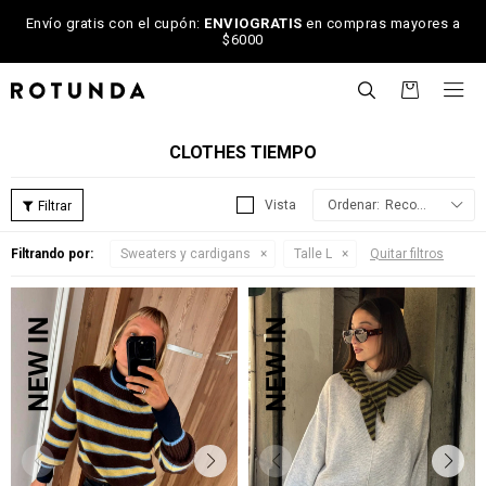
Envío gratis con el cupón:
ENVIOGRATIS
en compras mayores a
$6000

CLOTHES TIEMPO
Recomendados
Filtrando por:
Sweaters y cardigans
Talle L
Quitar filtros