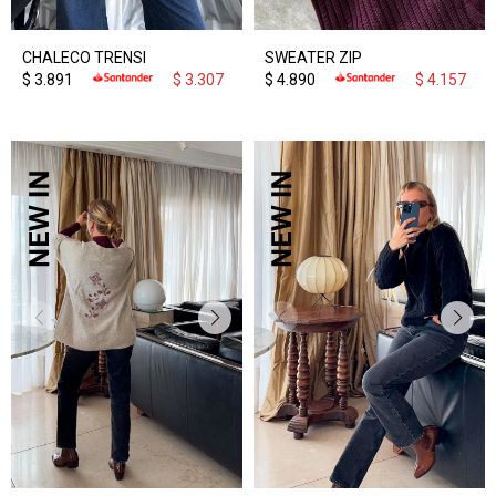
CHALECO TRENSI
SWEATER ZIP
$
3.891
$
3.307
$
4.890
$
4.157