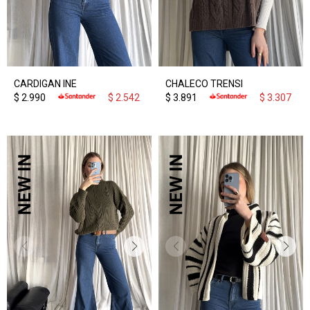
CARDIGAN INE
CHALECO TRENSI
$
2.990
$
2.542
$
3.891
$
3.307