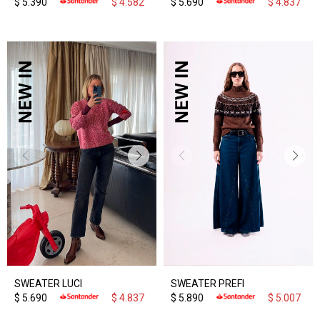
$
5.390
$
4.582
$
5.690
$
4.837
SWEATER LUCI
SWEATER PREFI
$
5.690
$
4.837
$
5.890
$
5.007