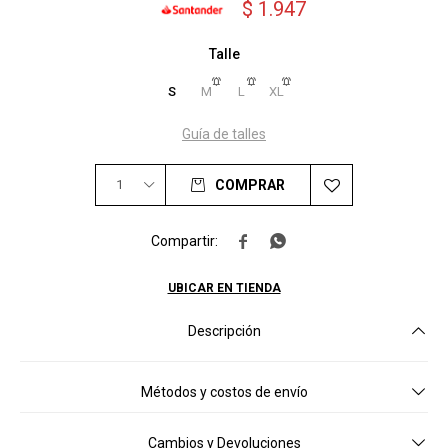
$
1.947
Talle
S
M
L
XL
Guía de talles
1
COMPRAR


UBICAR EN TIENDA
Descripción
Métodos y costos de envío
Cambios y Devoluciones