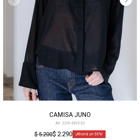
CAMISA JUNO
22414303-02
$
2.290
$
5.200
55