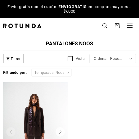
Envío gratis con el cupón:
ENVIOGRATIS
en compras mayores a
$6000

PANTALONES NOOS
Recomendados
Filtrando por:
Temporada:
Noos