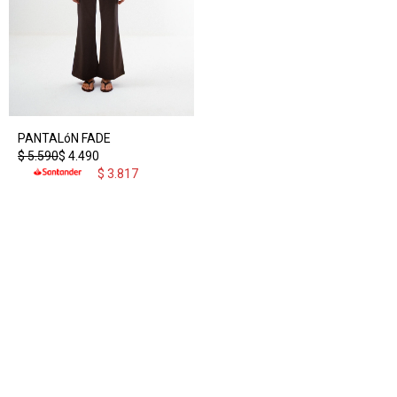
PANTALóN FADE
$
5.590
$
4.490
$
3.817