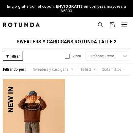
Envío gratis con el cupón:
ENVIOGRATIS
en compras mayores a
$6000

SWEATERS Y CARDIGANS ROTUNDA TALLE 2
Recomendados
Filtrando por:
Sweaters y cardigans
Talle 2
Quitar filtros