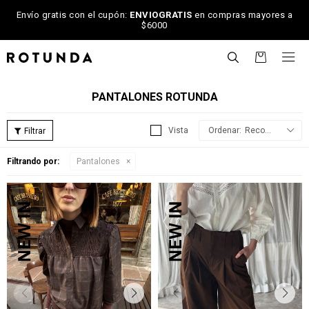
Envío gratis con el cupón:
ENVIOGRATIS
en compras mayores a
$6000

PANTALONES ROTUNDA
Recomendados
Filtrando por:
Pantalones