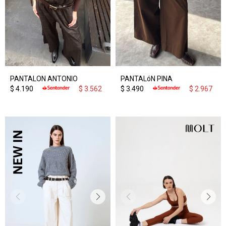
PANTALON ANTONIO
PANTALóN PINA
$
4.190
$
3.562
$
3.490
$
2.967