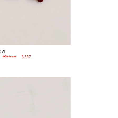
OVI
$
587