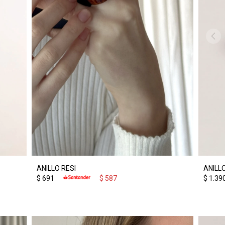
ANILLO RESI
ANILL
$
691
$
587
$
1.39