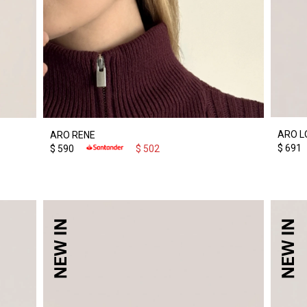
ARO L
ARO RENE
$
691
$
590
$
502