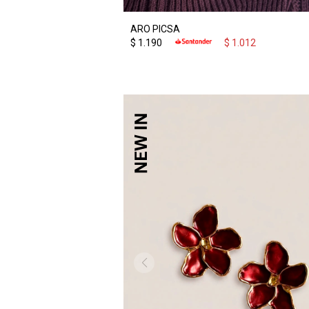
ARO PICSA
$
1.190
$
1.012