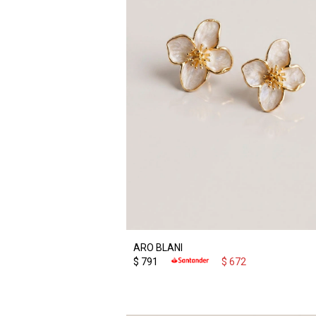
ARO BLANI
$
791
$
672