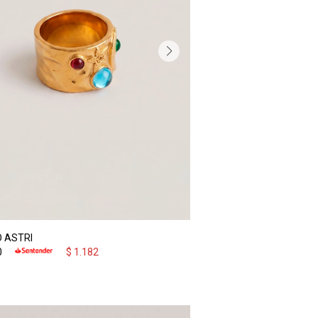
O ASTRI
0
$
1.182