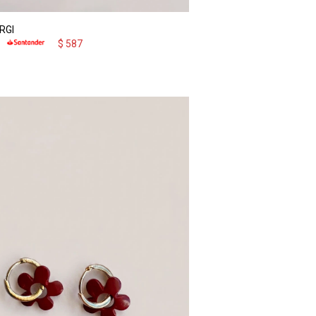
RGI
$
587