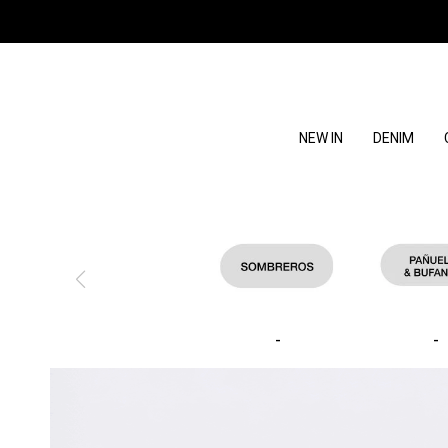
NEW IN
DENIM
-
-