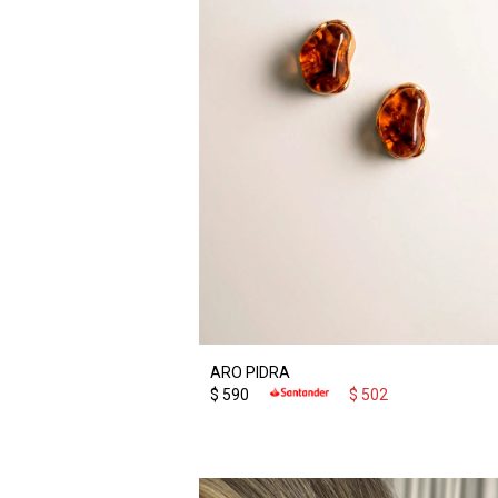
ARO PIDRA
$
590
$
502