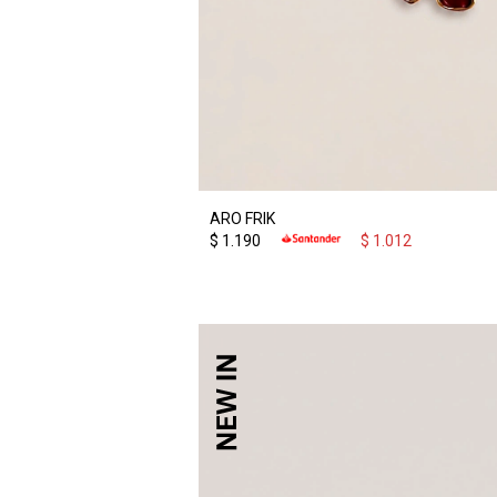
ARO FRIK
$
1.190
$
1.012