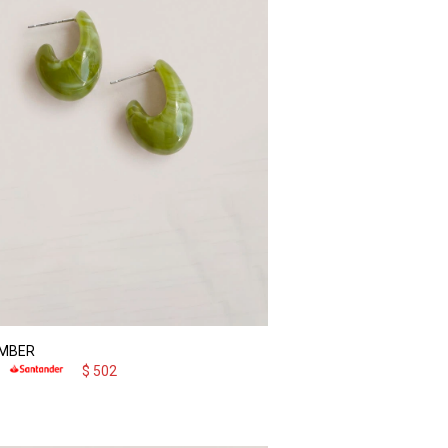
EMBER
$
502