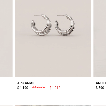
ARO ARIAN
ARO 
$
1.190
$
1.012
$
590