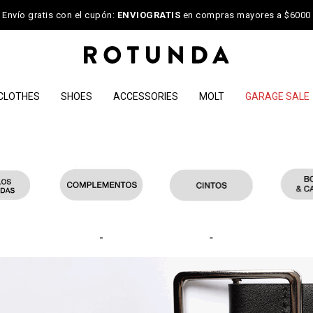
Envío gratis con el cupón:
ENVIOGRATIS
en compras mayores a $6000
CLOTHES
SHOES
ACCESSORIES
MOLT
GARAGE SALE
-
-