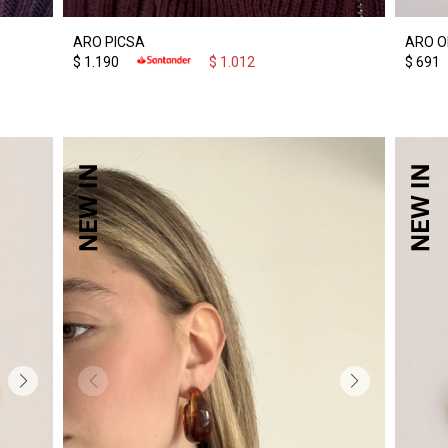
ARO PICSA
ARO O
$
1.190
$
1.012
$
691