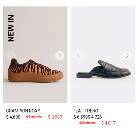
CHAMPION ROXY
FLAT TRENO
$
4.690
$
3.987
$
6.590
$
4.726
$
4.017