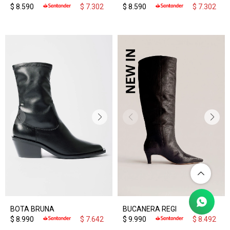
$
8.590
$
7.302
$
8.590
$
7.302
BOTA BRUNA
BUCANERA REGI
$
8.990
$
7.642
$
9.990
$
8.492