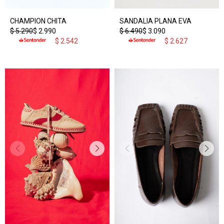
CHAMPION CHITA
SANDALIA PLANA EVA
$
5.290
$
2.990
$
6.490
$
3.090
$
2.542
$
2.627