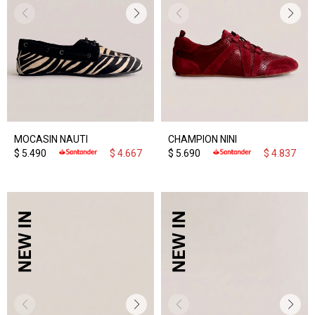
MOCASIN NAUTI
CHAMPION NINI
$
5.490
$
4.667
$
5.690
$
4.837