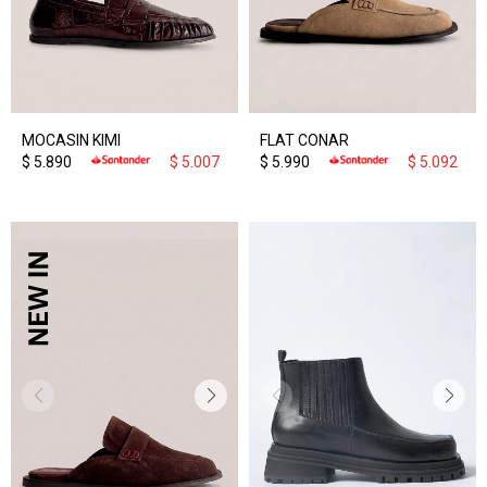
MOCASIN KIMI
FLAT CONAR
$
5.890
$
5.007
$
5.990
$
5.092