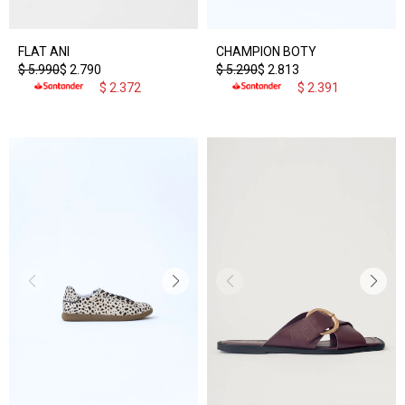
FLAT ANI
CHAMPION BOTY
$
5.990
$
2.790
$
5.290
$
2.813
$
2.372
$
2.391