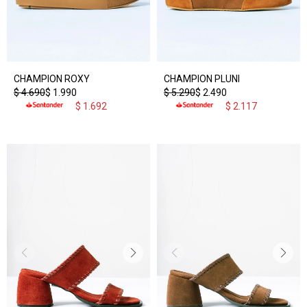
CHAMPION ROXY
CHAMPION PLUNI
$
4.690
$
1.990
$
5.290
$
2.490
$
1.692
$
2.117