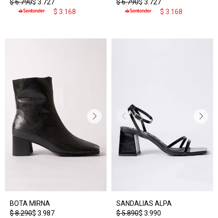
$
6.790
$
3.727
$
6.790
$
3.727
$
3.168
$
3.168
BOTA MIRNA
SANDALIAS ALPA
$
8.290
$
3.987
$
5.890
$
3.990