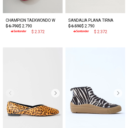
CHAMPION TAEKWONDO W
SANDALIA PLANA TIRNA
$
6.790
$
2.790
$
6.590
$
2.790
$
2.372
$
2.372