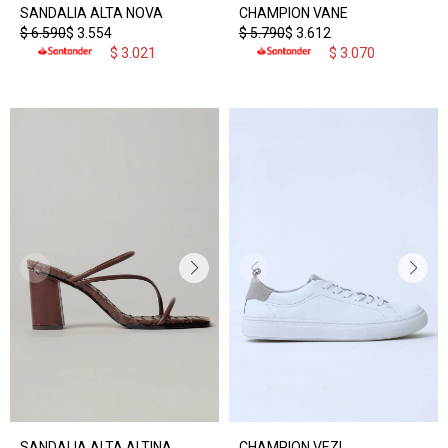
SANDALIA ALTA NOVA
CHAMPION VANE
$
6.590
$
3.554
$
5.790
$
3.612
$
3.021
$
3.070
SANDALIA ALTA ALTINA
CHAMPION VEZI