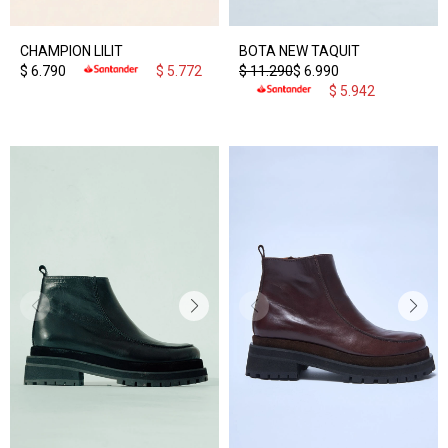
CHAMPION LILIT
BOTA NEW TAQUIT
$
6.790
$
5.772
$
11.290
$
6.990
$
5.942