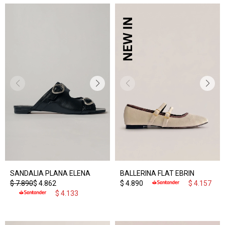
SANDALIA PLANA ELENA
BALLERINA FLAT EBRIN
$
7.890
$
4.862
$
4.890
$
4.157
$
4.133