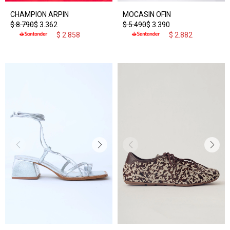
CHAMPION ARPIN
MOCASIN OFIN
$
8.790
$
3.362
$
5.490
$
3.390
$
2.858
$
2.882