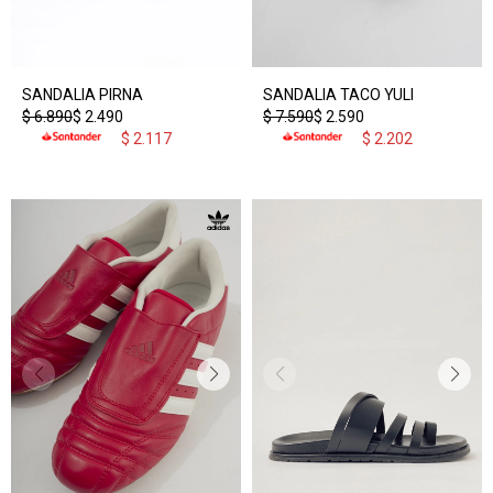
SANDALIA PIRNA
SANDALIA TACO YULI
$
6.890
$
2.490
$
7.590
$
2.590
$
2.117
$
2.202