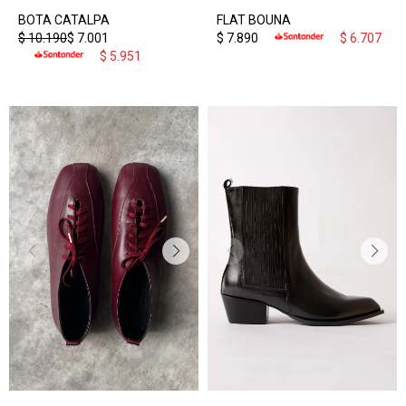
BOTA CATALPA
FLAT BOUNA
$
10.190
$
7.001
$
7.890
$
6.707
$
5.951