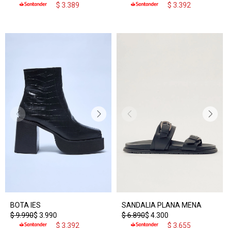
$
3.389
$
3.392
BOTA IES
SANDALIA PLANA MENA
$
9.990
$
3.990
$
6.890
$
4.300
$
3.392
$
3.655