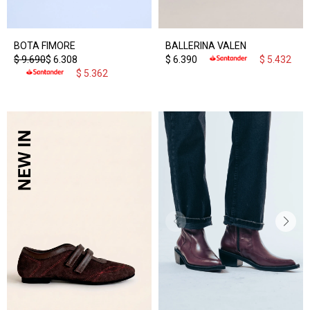
BOTA FIMORE
BALLERINA VALEN
$
9.690
$
6.308
$
6.390
$
5.432
$
5.362