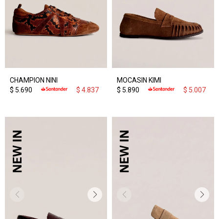
CHAMPION NINI
MOCASIN KIMI
$
5.690
$
4.837
$
5.890
$
5.007