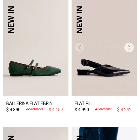
BALLERINA FLAT EBRIN
FLAT PILI
$
4.890
$
4.157
$
4.990
$
4.242