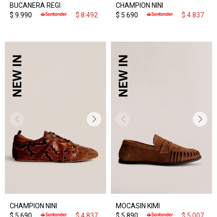
BUCANERA REGI
CHAMPION NINI
$
9.990
$
8.492
$
5.690
$
4.837
CHAMPION NINI
MOCASIN KIMI
$
5.690
$
4.837
$
5.890
$
5.007