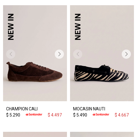
CHAMPION CALI
MOCASIN NAUTI
$
5.290
$
4.497
$
5.490
$
4.667