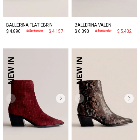
BALLERINA FLAT EBRIN
BALLERINA VALEN
$
4.890
$
4.157
$
6.390
$
5.432