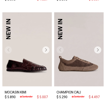
MOCASIN KIMI
CHAMPION CALI
$
5.890
$
5.007
$
5.290
$
4.497