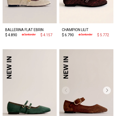
BALLERINA FLAT EBRIN
CHAMPION LILIT
$
4.890
$
4.157
$
6.790
$
5.772