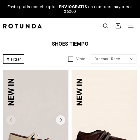
Envío gratis con el cupón:
ENVIOGRATIS
en compras mayores a
$6000

SHOES TIEMPO
Recomendados