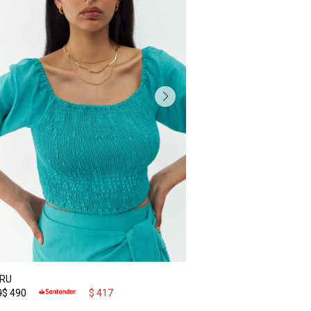
IRU
0
$
490
$
417