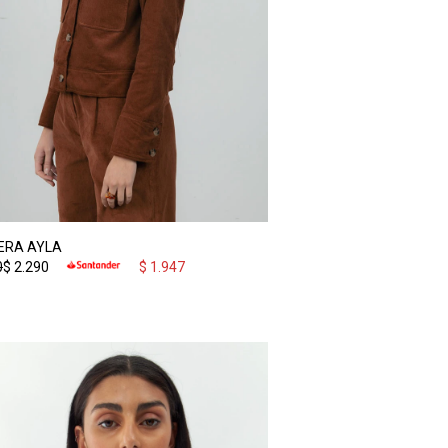
ERA AYLA
0
$
2.290
$
1.947