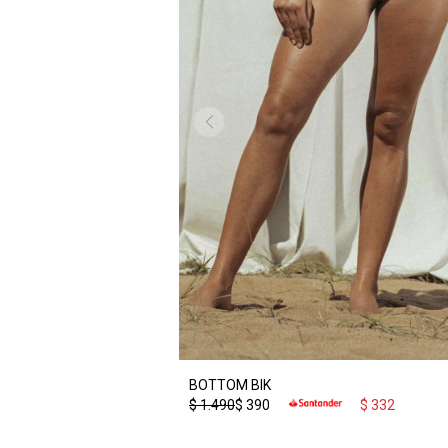
BOTTOM BIK
$
1.490
$
390
$
332