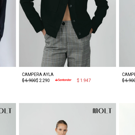
CAMPERA AYLA
CAMP
$
6.900
$
2.290
$
1.947
$
6.90