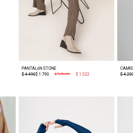
PANTALóN STONE
CAMIS
$
4.490
$
1.790
$
1.522
$
4.20