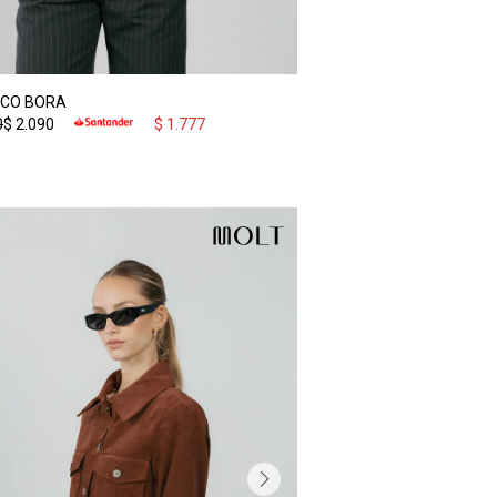
CO BORA
0
$
2.090
$
1.777