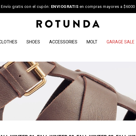
Envío gratis con el cupón:
ENVIOGRATIS
en compras mayores a $6000
CLOTHES
SHOES
ACCESSORIES
MOLT
GARAGE SALE