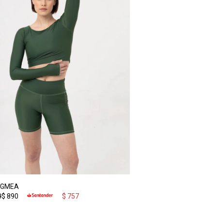
IGMEA
0
$
890
$
757