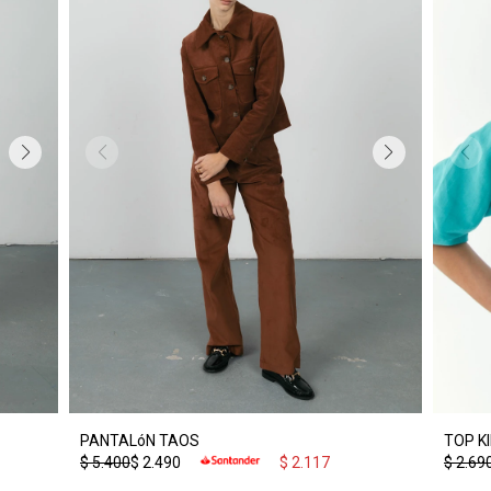
PANTALóN TAOS
TOP K
$
5.400
$
2.490
$
2.117
$
2.69