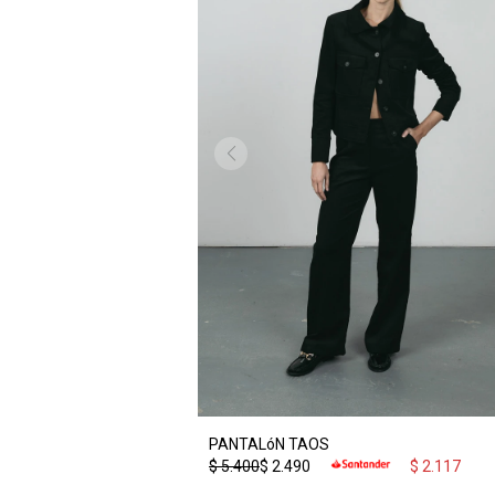
PANTALóN TAOS
$
5.400
$
2.490
$
2.117