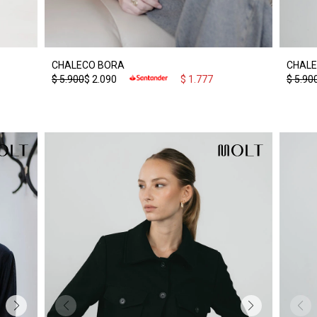
CHALECO BORA
CHALE
$
5.900
$
2.090
$
1.777
$
5.90