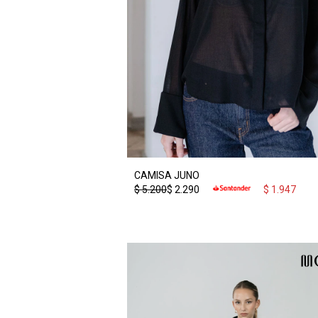
CAMISA JUNO
$
5.200
$
2.290
$
1.947