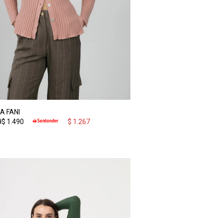
A FANI
0
$
1.490
$
1.267