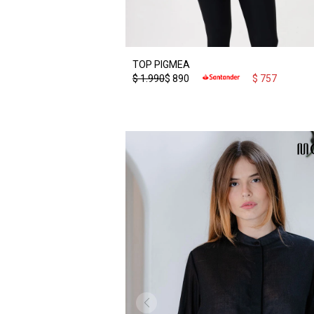
TOP PIGMEA
$
1.990
$
890
$
757