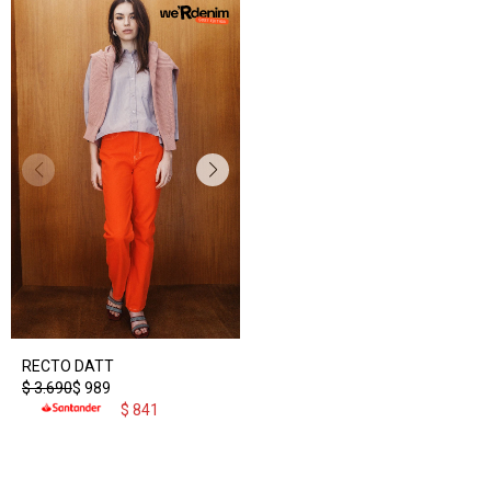
RECTO DATT
$
3.690
$
989
$
841