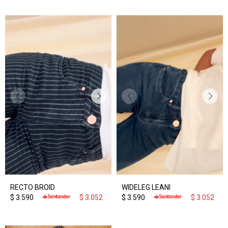
RECTO BROID
WIDELEG LEANI
$
3.590
$
3.052
$
3.590
$
3.052