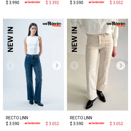
$
3.990
$
3.392
$
3.590
$
3.052
RECTO LINN
RECTO LINN
$
3.590
$
3.052
$
3.590
$
3.052