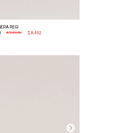
ERA REGI
0
$
8.492