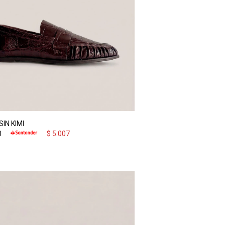
IN KIMI
0
$
5.007