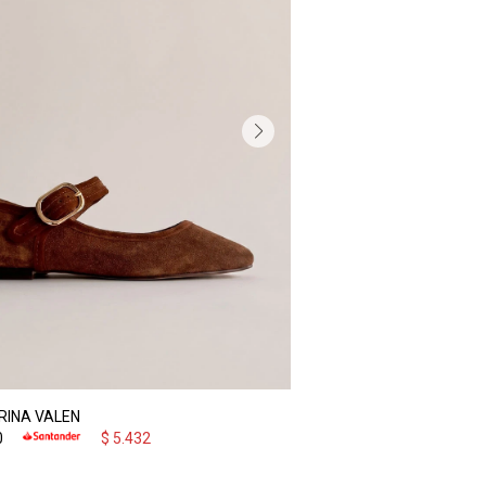
RINA VALEN
0
$
5.432