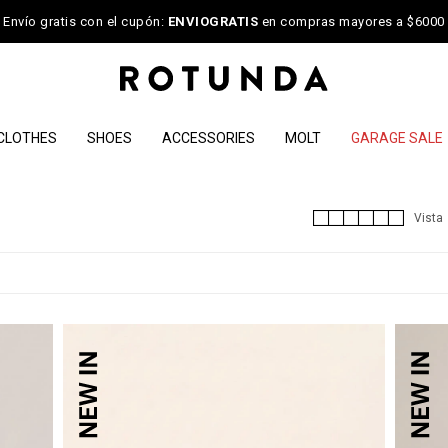
Envío gratis con el cupón:
ENVIOGRATIS
en compras mayores a $6000
CLOTHES
SHOES
ACCESSORIES
MOLT
GARAGE SALE