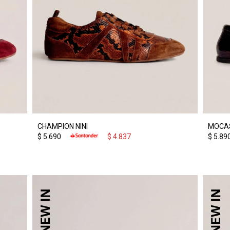
CHAMPION NINI
MOCAS
$
5.690
$
4.837
$
5.89