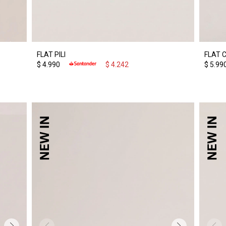
FLAT PILI
FLAT 
$
4.990
$
4.242
$
5.99