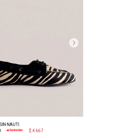
IN NAUTI
0
$
4.667