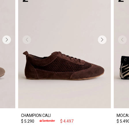
CHAMPION CALI
MOCAS
$
5.290
$
4.497
$
5.49