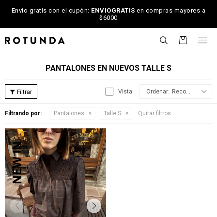
Envío gratis con el cupón:
ENVIOGRATIS
en compras mayores a
$6000

PANTALONES EN NUEVOS TALLE S
Recomendados
Filtrando por:
Pantalones
Talle S
Quitar filtros