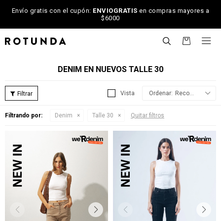
Envío gratis con el cupón:
ENVIOGRATIS
en compras mayores a
$6000

DENIM EN NUEVOS TALLE 30
Recomendados
Filtrando por:
Denim
Talle 30
Quitar filtros