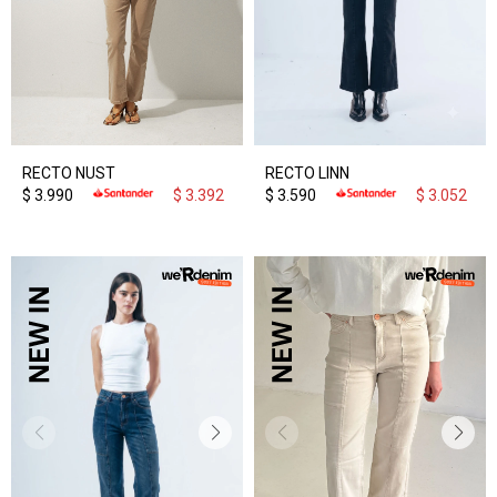
RECTO NUST
RECTO LINN
$
3.990
$
3.392
$
3.590
$
3.052