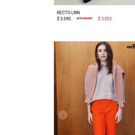
RECTO LINN
$
3.590
$
3.052