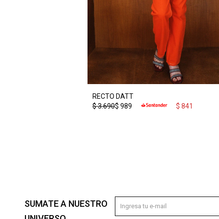
RECTO DATT
$
3.690
$
989
$
841
SUMATE A NUESTRO
UNIVERSO