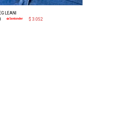
EG LEANI
0
$
3.052