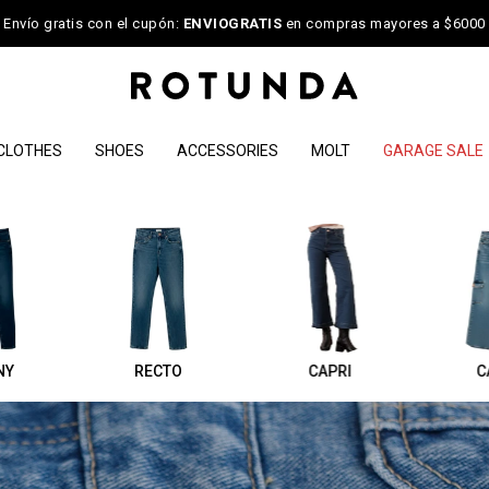
Envío gratis con el cupón:
ENVIOGRATIS
en compras mayores a $6000
CLOTHES
SHOES
ACCESSORIES
MOLT
GARAGE SALE
NY
RECTO
CAPRI
C