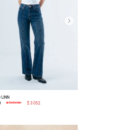
 LINN
0
$
3.052