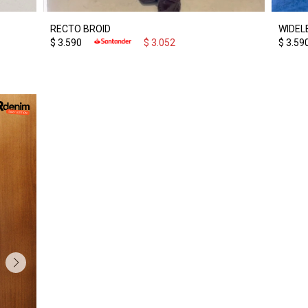
RECTO BROID
WIDEL
$
3.590
$
3.052
$
3.59