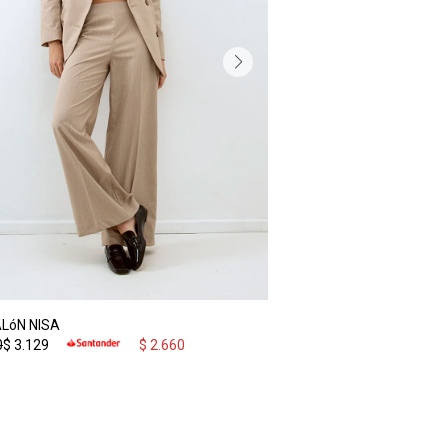
LóN NISA
0
$
3.129
$
2.660