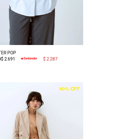
ER POP
0
$
2.691
$
2.287