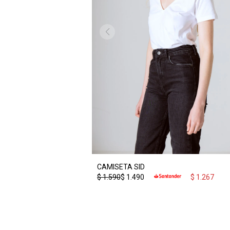
CAMISETA SID
$
1.590
$
1.490
$
1.267