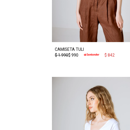
CAMISETA TULI
$
1.990
$
990
$
842