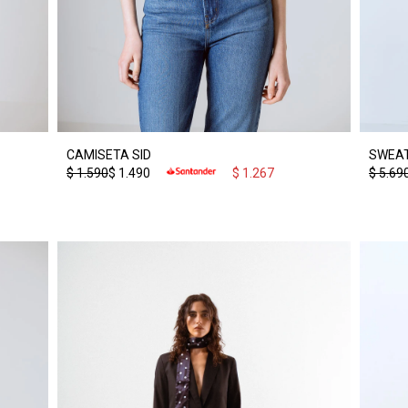
CAMISETA SID
SWEAT
$
1.590
$
1.490
$
1.267
$
5.69