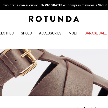
Envío gratis con el cupón:
ENVIOGRATIS
en compras mayores a $6000
CLOTHES
SHOES
ACCESSORIES
MOLT
GARAGE SALE