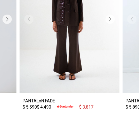
PANTALóN FADE
PANTA
$
5.590
$
4.490
$
3.817
$
5.89