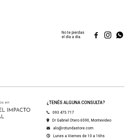
No te pierdas



el día a día.
¿TENÉS ALGUNA CONSULTA?
093 475 717
Dr Gabriel Otero 6590, Montevideo
alo@rotundastore.com
Lunes a Viernes de 10 a 16hs