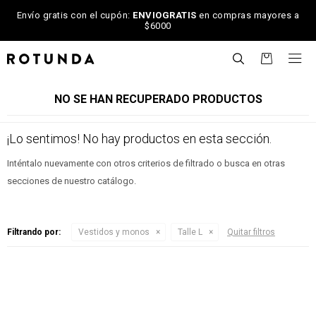
Envío gratis con el cupón:
ENVIOGRATIS
en compras mayores a
$6000

NO SE HAN RECUPERADO PRODUCTOS
¡Lo sentimos! No hay productos en esta sección.
Inténtalo nuevamente con otros criterios de filtrado o busca en otras
secciones de nuestro catálogo.
Filtrando por:
Vestidos y monos
Talle L
Quitar filtros