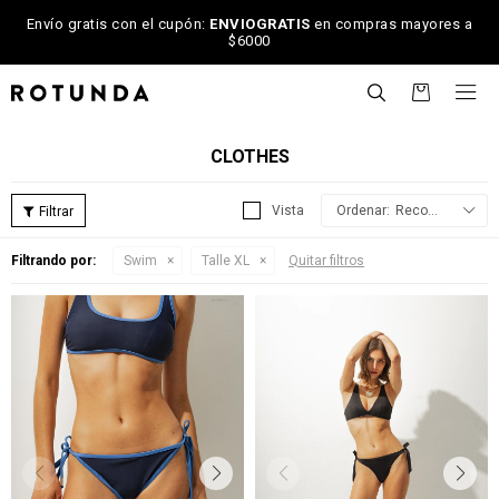
Envío gratis con el cupón:
ENVIOGRATIS
en compras mayores a
$6000

CLOTHES
Recomendados
Filtrando por:
Swim
Talle XL
Quitar filtros