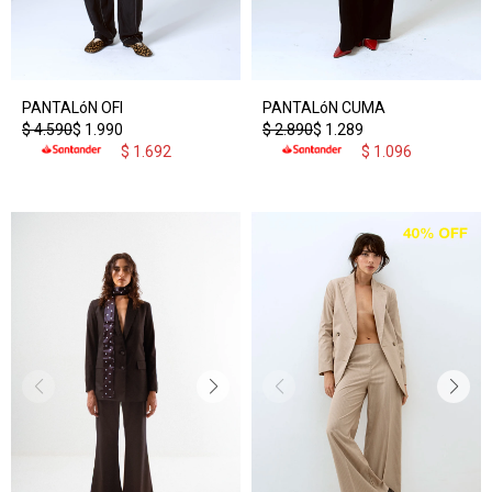
PANTALóN OFI
PANTALóN CUMA
$
4.590
$
1.990
$
2.890
$
1.289
$
1.692
$
1.096