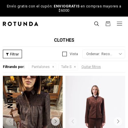
Envío gratis con el cupón:
ENVIOGRATIS
en compras mayores a
$6000

CLOTHES
Recomendados
Filtrando por:
Pantalones
Talle S
Quitar filtros