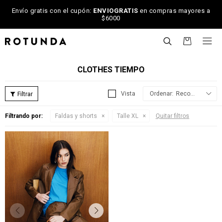
Envío gratis con el cupón:
ENVIOGRATIS
en compras mayores a
$6000

CLOTHES TIEMPO
Recomendados
Filtrando por:
Faldas y shorts
Talle XL
Quitar filtros