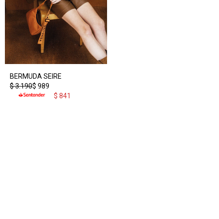
BERMUDA SEIRE
$
3.190
$
989
$
841