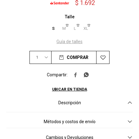
$
1.692
Talle
S
M
L
XL
Guía de talles
1
COMPRAR


UBICAR EN TIENDA
Descripción
Métodos y costos de envío
Cambios y Devoluciones