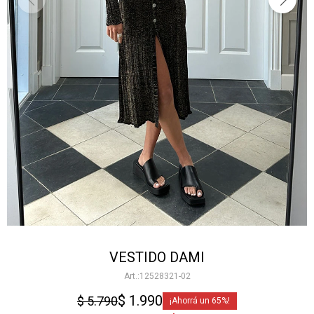
VESTIDO DAMI
12528321-02
$
1.990
$
5.790
65