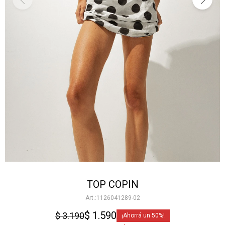
TOP COPIN
1126041289-02
$
1.590
$
3.190
50