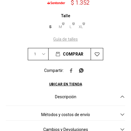
$
1.352
Talle
S
M
L
XL
Guía de talles
1
COMPRAR


UBICAR EN TIENDA
Descripción
Métodos y costos de envío
Cambios y Devoluciones