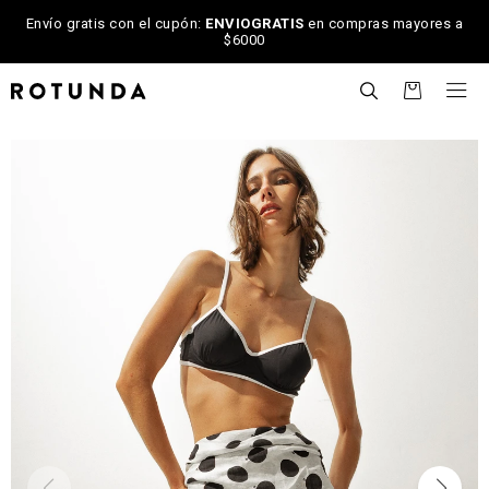
Envío gratis con el cupón:
ENVIOGRATIS
en compras mayores a
$6000

NOTIFICARME