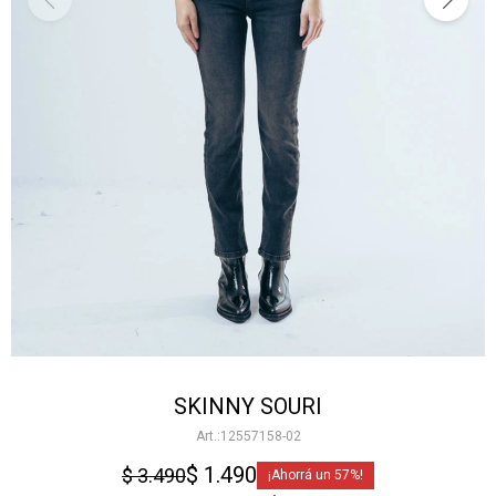
SKINNY SOURI
12557158-02
$
1.490
$
3.490
57