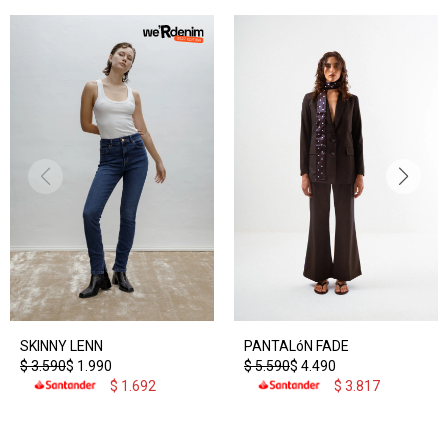
SKINNY LENN
PANTALóN FADE
$
3.590
$
1.990
$
5.590
$
4.490
$
1.692
$
3.817