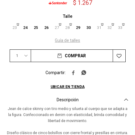
$
1.267
Talle
23
24
25
26
27
28
29
30
31
32
33
Guía de talles
1
COMPRAR


UBICAR EN TIENDA
Descripción
Jean de calce skinny con tiro medio y silueta al cuerpo que se adapta a
la figura. Confeccionado en denim con elasticidad, brinda comodidad y
libertad de movimiento.
Diseño clásico de cinco bolsillos con cierre frontal y presillas en cintura.